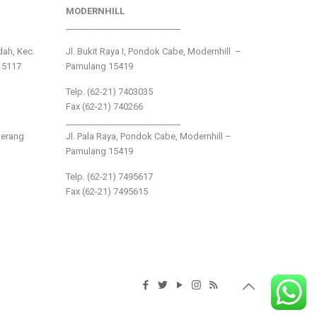
MODERNHILL
___________________________
ndah, Kec.
Jl. Bukit Raya I, Pondok Cabe, Modernhill –
15117
Pamulang 15419
Telp. (62-21) 7403035
Fax (62-21) 740266
___________________________
gerang
Jl. Pala Raya, Pondok Cabe, Modernhill –
Pamulang 15419
Telp. (62-21) 7495617
Fax (62-21) 7495615