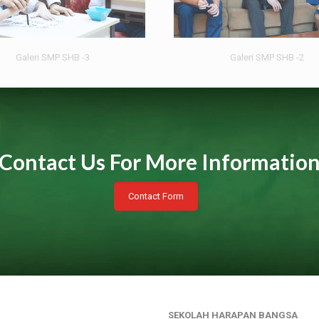
Galeri SMP SHB -3
Galeri SMP SHB -2
Contact Us For More Informatio
Contact Form
SEKOLAH HARAPAN BANGSA