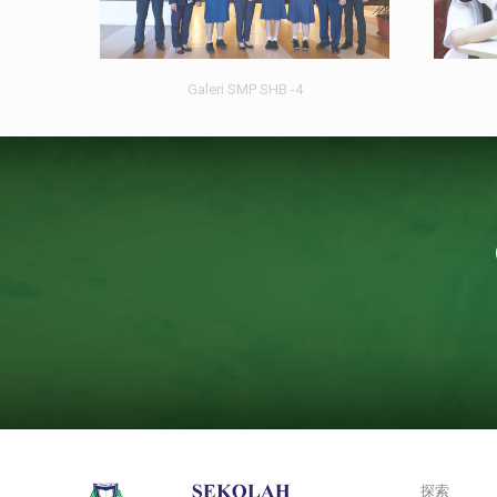
Galeri SMP SHB -4
探索