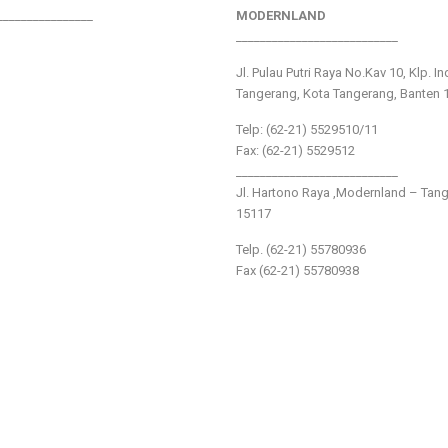
________________
MODERNLAND
___________________________
Jl. Pulau Putri Raya No.Kav 10, Klp. I
Tangerang, Kota Tangerang, Banten 
Telp: (62-21) 5529510/11
Fax: (62-21) 5529512
___________________________
Jl. Hartono Raya ,Modernland – Tan
15117
Telp. (62-21) 55780936
Fax (62-21) 55780938