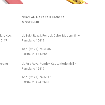
SEKOLAH HARAPAN BANGSA
MODERNHILL
___________________________
ndah, Kec.
Jl. Bukit Raya I, Pondok Cabe, Modernhill –
15117
Pamulang 15419
Telp. (62-21) 7403035
Fax (62-21) 740266
___________________________
gerang
Jl. Pala Raya, Pondok Cabe, Modernhill –
Pamulang 15419
Telp. (62-21) 7495617
Fax (62-21) 7495615