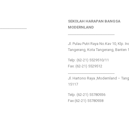
SEKOLAH HARAPAN BANGSA
________________
MODERNLAND
___________________________
Jl. Pulau Putri Raya No.Kav 10, Klp. I
Tangerang, Kota Tangerang, Banten 
Telp: (62-21) 5529510/11
Fax: (62-21) 5529512
___________________________
Jl. Hartono Raya ,Modernland – Tan
15117
Telp. (62-21) 55780936
Fax (62-21) 55780938