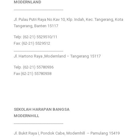
MODERNLAND
___________________________
Jl. Pulau Putri Raya No.Kav 10, Klp. Indah, Kec. Tangerang, Kota
Tangerang, Banten 15117
Telp: (62-21) 5529510/11
Fax: (62-21) 5529512
___________________________
Jl. Hartono Raya ,Modernland – Tangerang 15117
Telp. (62-21) 55780936
Fax (62-21) 55780938
SEKOLAH HARAPAN BANGSA
MODERNHILL
___________________________
Jl. Bukit Raya I, Pondok Cabe, Modernhill – Pamulang 15419