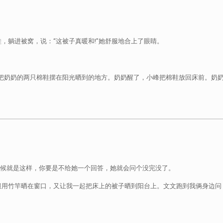
，躺进被窝，说：“这被子真暖和!”她舒服地合上了眼睛。
把奶奶的两只棉鞋摆在阳光晒到的地方。奶奶醒了，小峰把棉鞋放回床前。奶奶
时候就是这样，你要是不给她一个回答，她就会问个没完没了。
用竹竿晒在窗口，又让我一起把床上的被子晒到阳台上。文文跑到我俩身边问：