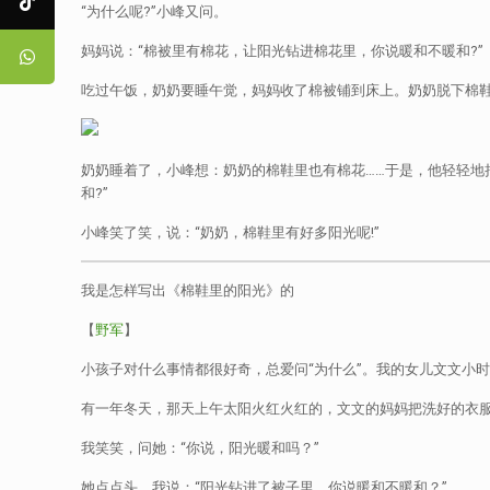
“为什么呢?”小峰又问。
妈妈说：“棉被里有棉花，让阳光钻进棉花里，你说暖和不暖和?”
吃过午饭，奶奶要睡午觉，妈妈收了棉被铺到床上。奶奶脱下棉鞋
奶奶睡着了，小峰想：奶奶的棉鞋里也有棉花……于是，他轻轻地
和?”
小峰笑了笑，说：“奶奶，棉鞋里有好多阳光呢!”
我是怎样写出《棉鞋里的阳光》的
【
野军
】
小孩子对什么事情都很好奇，总爱问“为什么”。我的女儿文文小
有一年冬天，那天上午太阳火红火红的，文文的妈妈把洗好的衣服
我笑笑，问她：“你说，阳光暖和吗？”
她点点头。我说：“阳光钻进了被子里，你说暖和不暖和？”