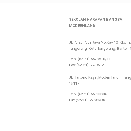
SEKOLAH HARAPAN BANGSA
________________
MODERNLAND
___________________________
Jl. Pulau Putri Raya No.Kav 10, Klp. I
Tangerang, Kota Tangerang, Banten 
Telp: (62-21) 5529510/11
Fax: (62-21) 5529512
___________________________
Jl. Hartono Raya ,Modernland – Tan
15117
Telp. (62-21) 55780936
Fax (62-21) 55780938