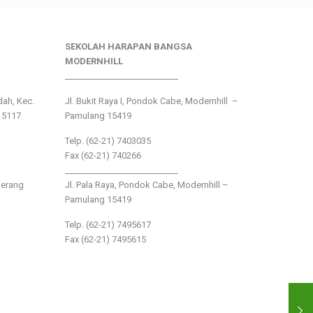
SEKOLAH HARAPAN BANGSA
MODERNHILL
___________________________
ndah, Kec.
Jl. Bukit Raya I, Pondok Cabe, Modernhill –
15117
Pamulang 15419
Telp. (62-21) 7403035
Fax (62-21) 740266
___________________________
gerang
Jl. Pala Raya, Pondok Cabe, Modernhill –
Pamulang 15419
Telp. (62-21) 7495617
Fax (62-21) 7495615