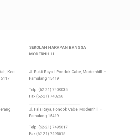
SEKOLAH HARAPAN BANGSA
MODERNHILL
___________________________
ndah, Kec.
Jl. Bukit Raya I, Pondok Cabe, Modernhill –
15117
Pamulang 15419
Telp. (62-21) 7403035
Fax (62-21) 740266
___________________________
gerang
Jl. Pala Raya, Pondok Cabe, Modernhill –
Pamulang 15419
Telp. (62-21) 7495617
Fax (62-21) 7495615