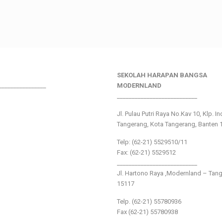
SEKOLAH HARAPAN BANGSA
________________
MODERNLAND
___________________________
Jl. Pulau Putri Raya No.Kav 10, Klp. I
Tangerang, Kota Tangerang, Banten 
Telp: (62-21) 5529510/11
Fax: (62-21) 5529512
___________________________
Jl. Hartono Raya ,Modernland – Tan
15117
Telp. (62-21) 55780936
Fax (62-21) 55780938