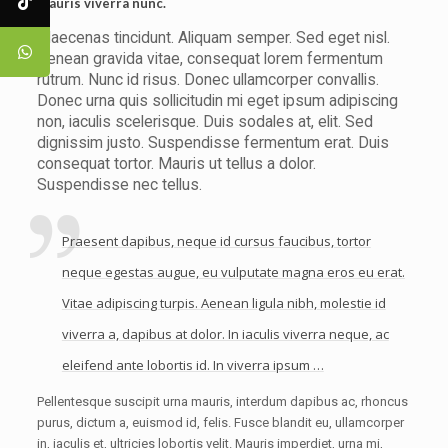
Mauris viverra nunc.
Maecenas tincidunt. Aliquam semper. Sed eget nisl.
Aenean gravida vitae, consequat lorem fermentum
rutrum. Nunc id risus. Donec ullamcorper convallis.
Donec urna quis sollicitudin mi eget ipsum adipiscing
non, iaculis scelerisque. Duis sodales at, elit. Sed
dignissim justo. Suspendisse fermentum erat. Duis
consequat tortor. Mauris ut tellus a dolor.
Suspendisse nec tellus.
Praesent dapibus, neque id cursus faucibus, tortor
neque egestas augue, eu vulputate magna eros eu erat.
Vitae adipiscing turpis. Aenean ligula nibh, molestie id
viverra a, dapibus at dolor. In iaculis viverra neque, ac
eleifend ante lobortis id. In viverra ipsum …
Pellentesque suscipit urna mauris, interdum dapibus ac, rhoncus
purus, dictum a, euismod id, felis. Fusce blandit eu, ullamcorper
in, iaculis et, ultricies lobortis velit. Mauris imperdiet, urna mi,