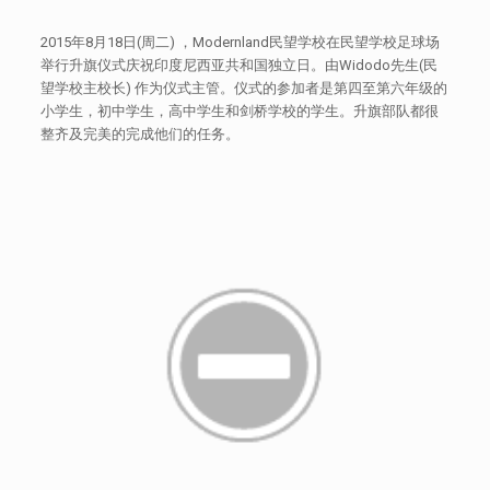
2015年8月18日(周二) ，Modernland民望学校在民望学校足球场
举行升旗仪式庆祝印度尼西亚共和国独立日。由Widodo先生(民
望学校主校长) 作为仪式主管。仪式的参加者是第四至第六年级的
小学生，初中学生，高中学生和剑桥学校的学生。升旗部队都很
整齐及完美的完成他们的任务。