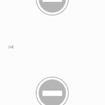
[:id]