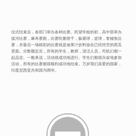
仪式结束后，各部门举办各种比赛。民望学校的初，高中部举办
拔河比赛，麻布赛跑，比赛吃脆饼干，躲避球，篮球，拿鳗鱼比
赛，并最后一场精彩的比赛就是做果汁饮料放在已经挖空的西瓜
里面。分数额定后，所有的学生，教师，清洁人员，司机们都一
起品尝。一般来说，活动很成功地进行。学生们都很兴奋地参加
活动，所有的比赛都很顺利成功地结束。万岁我们亲爱的国家，
印度尼西亚共和国70周年。