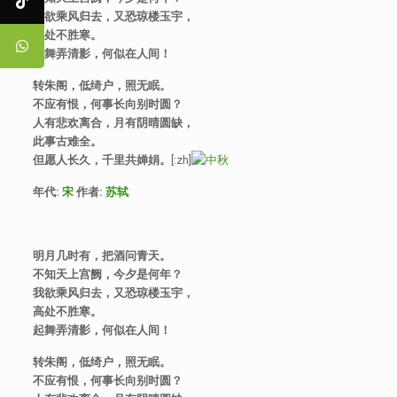
我欲乘风归去，又恐琼楼玉宇，
高处不胜寒。
起舞弄清影，何似在人间！
转朱阁，低绮户，照无眠。
不应有恨，何事长向别时圆？
人有悲欢离合，月有阴晴圆缺，
此事古难全。
但愿人长久，千里共婵娟
。
[:zh]
年代
:
宋
作者
:
苏轼
明月几时有，把酒问青天。
不知天上宫阙，今夕是何年？
我欲乘风归去，又恐琼楼玉宇，
高处不胜寒。
起舞弄清影，何似在人间！
转朱阁，低绮户，照无眠。
不应有恨，何事长向别时圆？