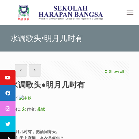
水调歌头•明月几时有
Show all
水调歌头•明月几时有
[:en]
年代
:
宋
作者
:
苏轼
明月几时有，把酒问青天。
不知天上宫阙，今夕是何年？