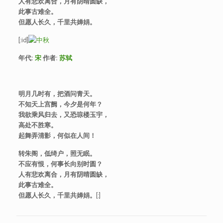
人有悲欢离合，月有阴晴圆缺，
此事古难全。
但愿人长久，千里共婵娟
。
[:id]
年代
:
宋
作者
:
苏轼
明月几时有，把酒问青天。
不知天上宫阙，今夕是何年？
我欲乘风归去，又恐琼楼玉宇，
高处不胜寒。
起舞弄清影，何似在人间！
转朱阁，低绮户，照无眠。
不应有恨，何事长向别时圆？
人有悲欢离合，月有阴晴圆缺，
此事古难全。
但愿人长久，千里共婵娟
。
[:]