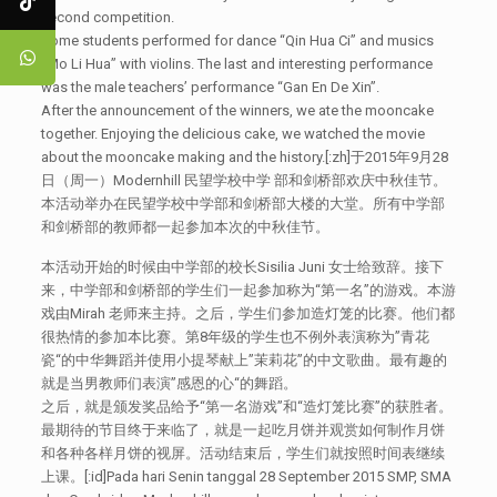
second competition.
Some students performed for dance “Qin Hua Ci” and musics
“Mo Li Hua” with violins. The last and interesting performance
was the male teachers’ performance “Gan En De Xin”.
After the announcement of the winners, we ate the mooncake
together. Enjoying the delicious cake, we watched the movie
about the mooncake making and the history.[:zh]于2015年9月28
日（周一）Modernhill 民望学校中学 部和剑桥部欢庆中秋佳节。
本活动举办在民望学校中学部和剑桥部大楼的大堂。所有中学部
和剑桥部的教师都一起参加本次的中秋佳节。
本活动开始的时候由中学部的校长Sisilia Juni 女士给致辞。接下
来，中学部和剑桥部的学生们一起参加称为“第一名”的游戏。本游
戏由Mirah 老师来主持。之后，学生们参加造灯笼的比赛。他们都
很热情的参加本比赛。第8年级的学生也不例外表演称为”青花
瓷“的中华舞蹈并使用小提琴献上”茉莉花”的中文歌曲。最有趣的
就是当男教师们表演”感恩的心“的舞蹈。
之后，就是颁发奖品给予“第一名游戏”和“造灯笼比赛”的获胜者。
最期待的节目终于来临了，就是一起吃月饼并观赏如何制作月饼
和各种各样月饼的视屏。活动结束后，学生们就按照时间表继续
上课。[:id]Pada hari Senin tanggal 28 September 2015 SMP, SMA