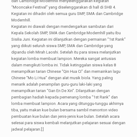
dan Cambridge Modernhill menyelenggarakan kegiatan
“Mooncake Festival” yang diselenggarakan di hall di SHB 4.
Kegiatan ini dihadiri oleh semua guru SMP, SMA dan Cambridge
Modernhill.
Kegiatan ini diawali dengan mendengarkan sambutan dari
Kepala Sekolah SMP, SMA dan Cambridge Modernhill yaitu Ibu
Sisilia Juni. Kegiatan ini dilanjutkan dengan permainan “1st Rank”
yang diikuti seluruh siswa SMP, SMA dan Cambridge yang
dipandu oleh Mirah Laoshi. Setelah itu para siswa melanjutkan
kegiatan lomba membuat lampion. Mereka sangat antusias
dalam mengikuti lomba ini. Tidak ketinggalan siswa kelas 8
menampilkan tarian Chinese “Qin Hua Ci” dan memainkan lagu
Chinese “Mo Li Hua” dengan alat musik biola. Yang paling
menarik adalah penampilan guru-guru laki-laki yang
menampilkan tarian “Gan En De Xin”. Dilanjutkan dengan
pembagian hadiah kepada pemenang lomba “1st Rank” dan
lomba membuat lampion. Acara yang ditunggu-tunggu akhirnya
tiba, yaitu makan kue bulan bersama sambil menonton video
pembuatan kue bulan dan jenis-jenis kue bulan. Setelah acara
selesai para siswa kembali melanjutkan pelajaran sesuai dengan
jadwal pelajaran.[:]