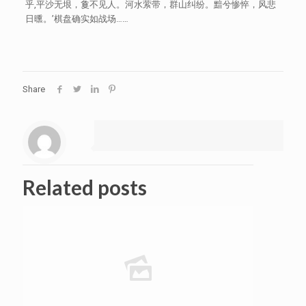
乎,平沙无垠，敻不见人。河水萦带，群山纠纷。黯兮惨悴，风悲
日曛。’棋盘确实如战场……
Share
Related posts