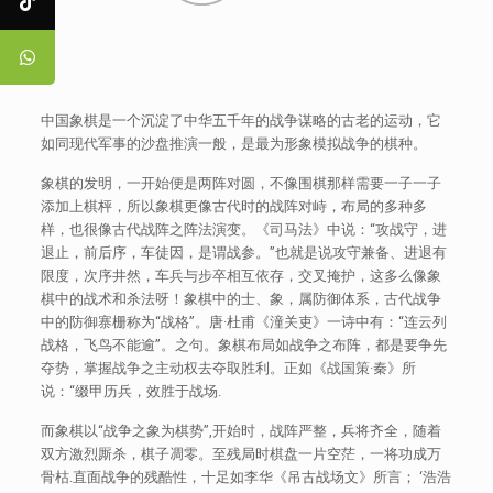
中国象棋是一个沉淀了中华五千年的战争谋略的古老的运动，它
如同现代军事的沙盘推演一般，是最为形象模拟战争的棋种。
象棋的发明，一开始便是两阵对圆，不像围棋那样需要一子一子
添加上棋枰，所以象棋更像古代时的战阵对峙，布局的多种多
样，也很像古代战阵之阵法演变。《司马法》中说：“攻战守，进
退止，前后序，车徒因，是谓战参。”也就是说攻守兼备、进退有
限度，次序井然，车兵与步卒相互依存，交叉掩护，这多么像象
棋中的战术和杀法呀！象棋中的士、象，属防御体系，古代战争
中的防御寨栅称为“战格”。唐·杜甫《潼关吏》一诗中有：“连云列
战格，飞鸟不能逾”。之句。象棋布局如战争之布阵，都是要争先
夺势，掌握战争之主动权去夺取胜利。正如《战国策·秦》所
说：“缀甲历兵，效胜于战场.
而象棋以“战争之象为棋势”,开始时，战阵严整，兵将齐全，随着
双方激烈厮杀，棋子凋零。至残局时棋盘一片空茫，一将功成万
骨枯.直面战争的残酷性，十足如李华《吊古战场文》所言； ‘浩浩