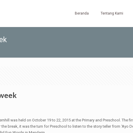
Beranda
Tentang Kami
ek
kweek
ill was held on October 19 to 22, 2015 at the Primary and Preschool. The firs
 the break, it was the turn for Preschool to listen to the story teller from ‘Ay
did Fun Words in Mandarin.