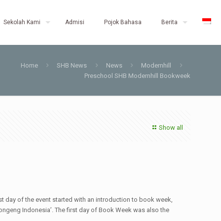
Sekolah Kami
Admisi
Pojok Bahasa
Berita
Home
SHB News
News
Modernhill
Preschool SHB Modernhill Bookweek
Show all
t day of the event started with an introduction to book week,
o Dongeng Indonesia’. The first day of Book Week was also the