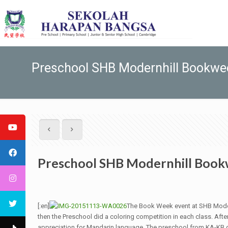
Preschool SHB Modernhill Bookwe
Preschool SHB Modernhill Boo
[:en]
The Book Week event at SHB Modernh
then the Preschool did a coloring competition in each class. After
appreciation for Mandarin language. The preschool from KA-KB 