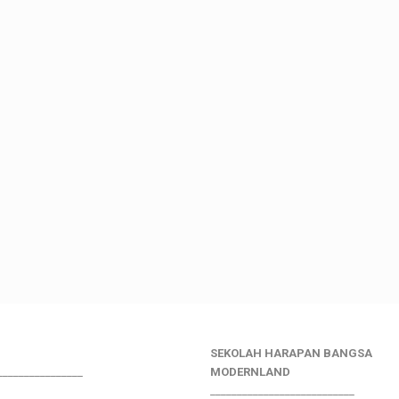
SEKOLAH HARAPAN BANGSA
________________
MODERNLAND
___________________________