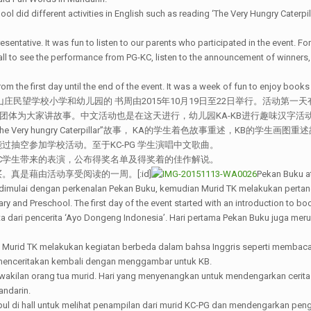
did different activities in English such as reading ‘The Very Hungry Caterpillar
presentative. It was fun to listen to our parents who participated in the event. 
hall to see the performance from PG-KC, listen to the announcement of winners,
he first day until the end of the event. It was a week of fun to enjoy books w
山庄民望学校小学和幼儿园的 书周由2015年10月19日至22日举行。活动第
esia” 团体为大家讲故事。中文活动也是在这天进行，幼儿园KA-KB进行趣味汉字活
ry hungry Caterpillar”故事， KA的学生着色故事重述，KB的学生画图重
抽空参加学校活动。至于KC-PG 学生演唱中文歌曲。
KC学生带来的表演，公布得奖名单及得奖着的佳作解说。
真是藉由活动享受阅读的一周。[:id]
Pekan Buku a
 dimulai dengan perkenalan Pekan Buku, kemudian Murid TK melakukan pertan
ry and Preschool. The first day of the event started with an introduction to b
rita dari pencerita ‘Ayo Dongeng Indonesia’. Hari pertama Pekan Buku juga m
. Murid TK melakukan kegiatan berbeda dalam bahsa Inggris seperti membaca da
menceritakan kembali dengan menggambar untuk KB.
rwakilan orang tua murid. Hari yang menyenangkan untuk mendengarkan cerita 
andarin.
pul di hall untuk melihat penampilan dari murid KC-PG dan mendengarkan 