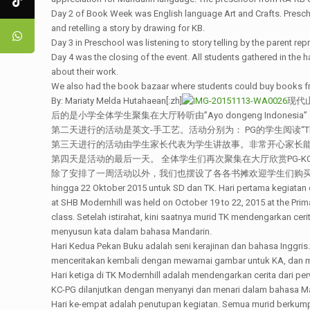
Day 2 of Book Week was English language Art and Crafts. Preschool 
and retelling a story by drawing for KB.
Day 3 in Preschool was listening to story telling by the parent re
Day 4 was the closing of the event. All students gathered in the 
about their work.
We also had the book bazaar where students could buy books from t
By: Mariaty Melda Hutahaean[:zh]
现代
后的是小学全体学生聚集在大厅聆听由”Ayo dongeng Indon
第二天进行的活动是英文-手工艺。活动分别为： PG的学生阅读“The Ve
第三天进行的活动由学生家长代表为学生讲故事。非常开心家长能过
第四天是活动的最后一天。 全体学生们再次聚集在大厅欣赏PG-
除了安排了一周活动以外，我们也摆设了各各书摊欢迎学生们购买。
hingga 22 Oktober 2015 untuk SD dan TK. Hari pertama kegiatan
at SHB Modernhill was held on October 19 to 22, 2015 at the Prima
class. Setelah istirahat, kini saatnya murid TK mendengarkan ce
menyusun kata dalam bahasa Mandarin.
Hari Kedua Pekan Buku adalah seni kerajinan dan bahasa Inggris
menceritakan kembali dengan mewarnai gambar untuk KA, dan 
Hari ketiga di TK Modernhill adalah mendengarkan cerita dari pe
KC-PG dilanjutkan dengan menyanyi dan menari dalam bahasa M
Hari ke-empat adalah penutupan kegiatan. Semua murid berkum