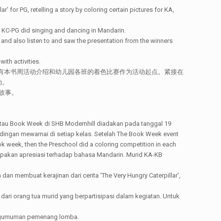
’ for PG, retelling a story by coloring certain pictures for KA,
For KC-PG did singing and dancing in Mandarin.
 and also listen to and saw the presentation from the winners
ith activities.
一天有本书周活动介绍和幼儿园各班的着色比赛作为活动起点。紧接在
动。
述故事。
tau Book Week di SHB Modernhill diadakan pada tanggal 19
dingan mewarnai di setiap kelas. Setelah The Book Week event
ook week, then the Preschool did a coloring competition in each
erupakan apresiasi terhadap bahasa Mandarin. Murid KA-KB
n membuat kerajinan dari cerita ‘The Very Hungry Caterpillar’,
dari orang tua murid yang berpartisipasi dalam kegiatan. Untuk
pengumuman pemenang lomba.