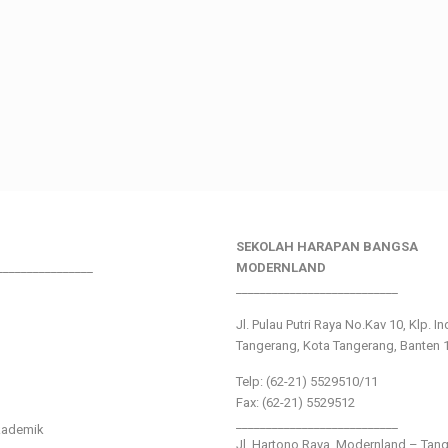
SEKOLAH HARAPAN BANGSA
________________
MODERNLAND
___________________________
Jl. Pulau Putri Raya No.Kav 10, Klp. I
Tangerang, Kota Tangerang, Banten 
Telp: (62-21) 5529510/11
Fax: (62-21) 5529512
___________________________
kademik
Jl. Hartono Raya ,Modernland – Tan