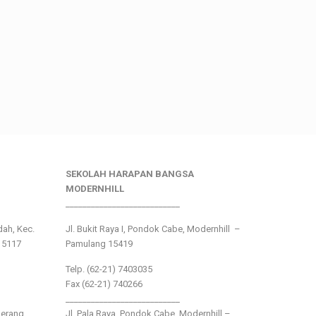
SEKOLAH HARAPAN BANGSA
MODERNHILL
___________________________
ndah, Kec.
Jl. Bukit Raya I, Pondok Cabe, Modernhill –
15117
Pamulang 15419
Telp. (62-21) 7403035
Fax (62-21) 740266
___________________________
gerang
Jl. Pala Raya, Pondok Cabe, Modernhill –