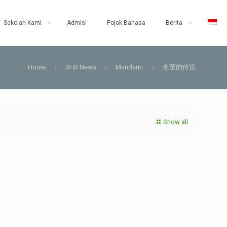
Sekolah Kami
Admisi
Pojok Bahasa
Berita
Home
SHB News
Mandarin
冬至的传说
Show all