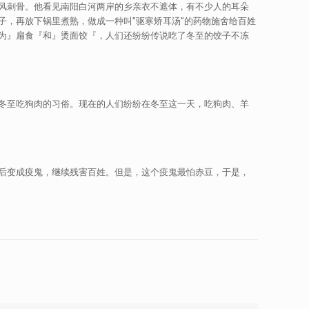
风刺骨。他看见南阳白河两岸的乡亲衣不遮体，有不少人的耳朵
，再放下锅里煮熟，做成一种叫”驱寒矫耳汤”的药物施舍给百姓
为』扁食『和』烫面饺『，人们还纷纷传说吃了冬至的饺子不冻
冬至吃狗肉的习俗。现在的人们纷纷在冬至这一天，吃狗肉、羊
后变成疫鬼，继续残害百姓。但是，这个疫鬼最怕赤豆，于是，