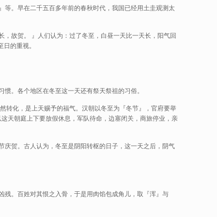
』等。早在二千五百多年前的春秋时代，我国已经用土圭观测太
长，故贺。 』人们认为：过了冬至，白昼一天比一天长，阳气回
至日的重视。
习惯。各个地区在冬至这一天还有祭天祭祖的习俗。
自然转化，是上天赐予的福气。汉朝以冬至为『冬节』，官府要举
以这天朝庭上下要放假休息，军队待命，边塞闭关，商旅停业，亲
节庆贺。古人认为，冬至是阴阳转枢的日子，这一天之后，阴气
凶残。百姓对其恨之入骨，于是用肉馅包成角儿，取『浑』与