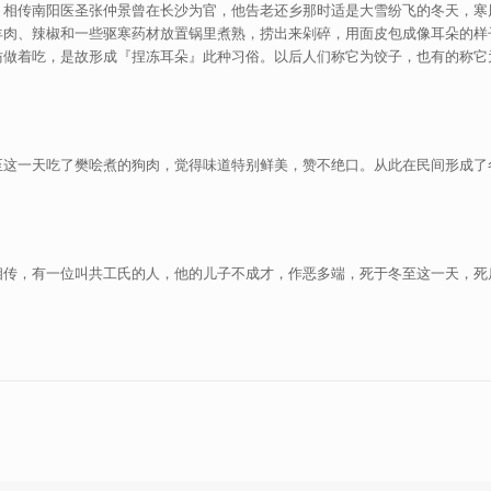
？相传南阳医圣张仲景曾在长沙为官，他告老还乡那时适是大雪纷飞的冬天，寒
肉、辣椒和一些驱寒药材放置锅里煮熟，捞出来剁碎，用面皮包成像耳朵的样子
仿做着吃，是故形成『捏冻耳朵』此种习俗。以后人们称它为饺子，也有的称它
至这一天吃了樊哙煮的狗肉，觉得味道特别鲜美，赞不绝口。从此在民间形成了
相传，有一位叫共工氏的人，他的儿子不成才，作恶多端，死于冬至这一天，死