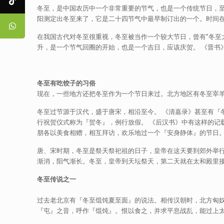
冬至，是中国农历中一个非常重要的节气，也是一个传统节日，
阳测定出冬至来了，它是二十四节气中最早制订出的一个。时间在每
在我国古代对冬至很重视，冬至被当作一个较大节日，曾有”冬至
升，是一个节气回圈的开始，也是一个吉日，应该庆贺。 《晋书
冬至有吃饺子的习俗
现在，一些地方还把冬至作为一个节日来过。北方地区有冬至宰
冬至过节源于汉代，盛于唐宋，相沿至今。 《清嘉录》甚至有
行祝贺仪式称为『贺冬』，例行放假。 《后汉书》中有这样的记
朋各以美食相赠，相互拜访，欢乐地过一个『安身静体』的节日
唐、宋时期，冬至是祭天祭祀祖的日子，皇帝在这天要到郊外举
渐消，阳气渐长。冬至，皇帝到天坛祭天，第二天就在太和殿里
冬至传说之一
过去老北京有『冬至馄饨夏至面』的说法。相传汉朝时，北方匈
『屯』之音，呼作『馄饨』。恨以食之，并求平息战乱，能过上