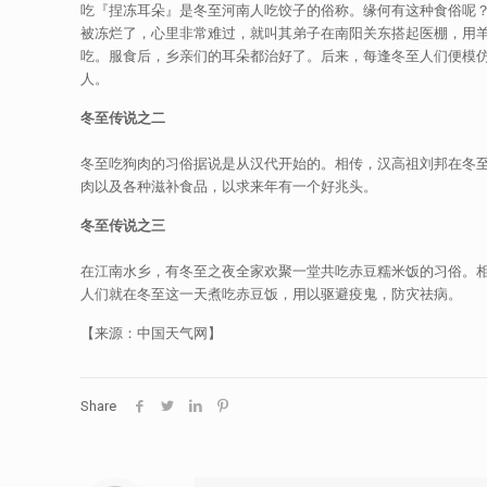
吃『捏冻耳朵』是冬至河南人吃饺子的俗称。缘何有这种食俗呢
被冻烂了，心里非常难过，就叫其弟子在南阳关东搭起医棚，用羊
吃。服食后，乡亲们的耳朵都治好了。后来，每逢冬至人们便模
人。
冬至传说之二
冬至吃狗肉的习俗据说是从汉代开始的。相传，汉高祖刘邦在冬
肉以及各种滋补食品，以求来年有一个好兆头。
冬至传说之三
在江南水乡，有冬至之夜全家欢聚一堂共吃赤豆糯米饭的习俗。
人们就在冬至这一天煮吃赤豆饭，用以驱避疫鬼，防灾祛病。
【来源：中国天气网】
Share