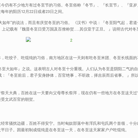
至今仍有不少地方有过冬至节的习俗。冬至俗称『冬节』、『长至节』、『亚岁
年的阳历12月22日或者23日之间。
大如年”的说法，而且有庆贺冬至的习俗。 《汉书》中说：『冬至阳气起，君道
》上记载有『魏晋冬至日受万国及百僚称贺……其仪亚于正旦。 』说明古代对冬
羊，吃饺子、吃馄饨的习俗，南方地区在这一天则有吃冬至米团、冬至长线面的
『冬至大如年』之说。这表明古人对冬至十分重视。人们认为冬至是阴阳二气的
载：『冬至前后，君子安身静体，百官绝事，不听政，择吉辰而后省事。 』所
。
行祭天大典，百姓在这一天要向父母尊长祭拜，现在仍有一些地方在冬至这天过
接受文武百官的朝贺。
奴经常骚扰边疆，百姓不得安宁。当时匈奴部落中有浑氏和屯氏两个首领，十分
太平日子。因最初制成馄饨是在冬至这一天，在冬至这天家家户户吃馄饨。