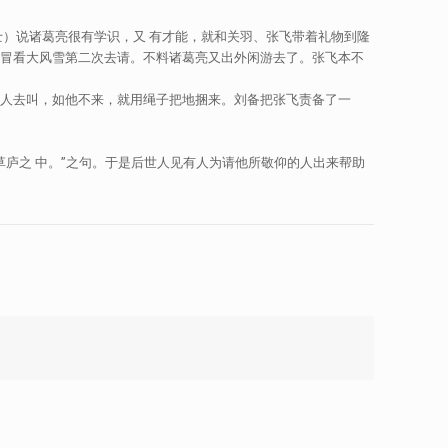
说诸葛亮很有学识，又 有才能，就和关羽、张飞带着礼物到隆
飞冒看大风雪第二次去请。不料诸葛亮又出外闲游去了。张飞本不
个人去叫，如他不来，就用绳子把地捆来。刘备把张飞责备了一
草庐之 中。”之句。于是后世人见有人为请他所敬仰的人出来帮助