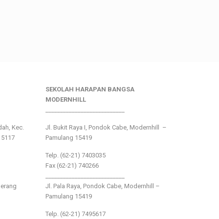
SEKOLAH HARAPAN BANGSA
MODERNHILL
___________________________
ndah, Kec.
Jl. Bukit Raya I, Pondok Cabe, Modernhill –
15117
Pamulang 15419
Telp. (62-21) 7403035
Fax (62-21) 740266
___________________________
gerang
Jl. Pala Raya, Pondok Cabe, Modernhill –
Pamulang 15419
Telp. (62-21) 7495617