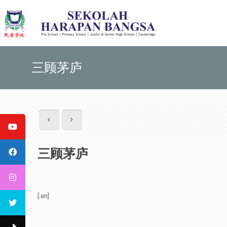
三顾茅庐
三顾茅庐
[:en]