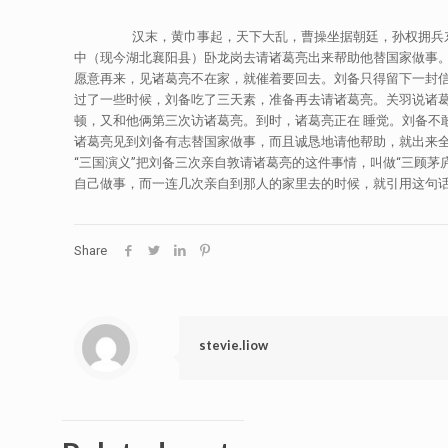
汉末，黄巾事起，天下大乱，曹操坐据朝廷，孙权拥兵东吴，
中（现今湖北襄阳县）卧龙岗去请诸葛亮出来帮助他替国家做事
愿意再来，见诸葛亮不在家，就催着要回去。刘备只得留下一封信
过了一些时候，刘备吃了三天素，准备再去请诸葛亮。关羽说诸
顿，又和他俩第三次访诸葛亮。到时，诸葛亮正在 睡觉。刘备不
诸葛亮见到刘备有志替国家做事，而且诚恳地请他帮助，就出来
“三国演义”把刘备三次亲自敦请诸葛亮的这件事情，叫做“三顾茅
自己做事，而一连几次亲自到那人的家里去的时候，就引用这句话来
Share
stevie.liow