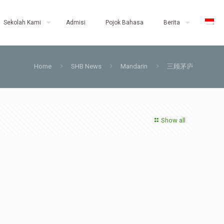
Sekolah Kami
Admisi
Pojok Bahasa
Berita
Home
SHB News
Mandarin
三顾茅庐
Show all