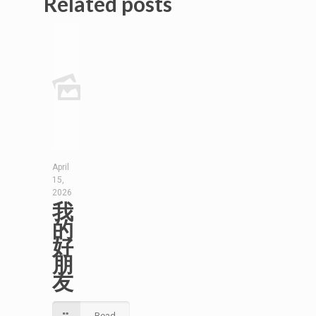
Related posts
April
15,
2026
我
的
好
朋
友
Read