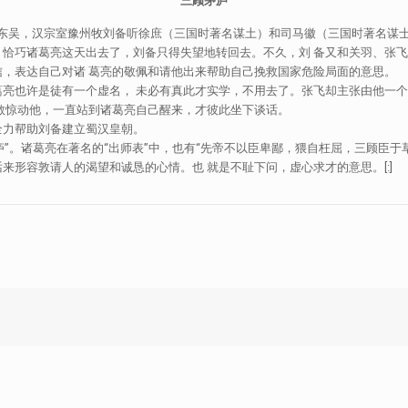
三顾茅庐
汉宗室豫州牧刘备听徐庶（三国时著名谋土）和司马徽（三国时著名谋士）
。恰巧诸葛亮这天出去了，刘备只得失望地转回去。不久，刘 备又和关羽、张
，表达自己对诸 葛亮的敬佩和请他出来帮助自己挽救国家危险局面的意思。
葛亮也许是徒有一个虚名， 未必有真此才实学，不用去了。张飞却主张由他一
敢惊动他，一直站到诸葛亮自己醒来，才彼此坐下谈话。
全力帮助刘备建立蜀汉皇朝。
庐”。诸葛亮在著名的“出师表”中，也有“先帝不以臣卑鄙，猥自枉屈，三顾臣于
形容敦请人的渴望和诚恳的心情。也 就是不耻下问，虚心求才的意思。[:]