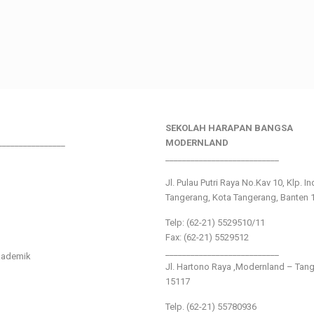
SEKOLAH HARAPAN BANGSA
________________
MODERNLAND
___________________________
Jl. Pulau Putri Raya No.Kav 10, Klp. I
Tangerang, Kota Tangerang, Banten 
Telp: (62-21) 5529510/11
Fax: (62-21) 5529512
___________________________
kademik
Jl. Hartono Raya ,Modernland – Tan
15117
Telp. (62-21) 55780936