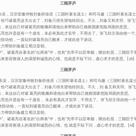
三顾茅庐
汉宗室豫州牧刘备听徐庶（三国时著名谋土）和司马徽（三国时著名谋士）
。恰巧诸葛亮这天出去了，刘备只得失望地转回去。不久，刘备又和关羽、张飞
信，表达自己对诸葛亮的敬佩和请他出来帮助自己挽救国家危险局面的意思。
葛亮也许是徒有一个虚名，未必有真此才实学，不用去了。张飞却主张由他一个
敢惊动他，一直站到诸葛亮自己醒来，才彼此坐下谈话。
全力帮助刘备建立蜀汉皇朝。
庐”。诸葛亮在著名的“出师表”中，也有“先帝不以臣卑鄙，猥自枉屈，三顾臣
形容敦请人的渴望和诚恳的心情。也就是不耻下问，虚心求才的意思。[:zh]
三顾茅庐
汉宗室豫州牧刘备听徐庶（三国时著名谋土）和司马徽（三国时著名谋士）
。恰巧诸葛亮这天出去了，刘备只得失望地转回去。不久，刘 备又和关羽、张
，表达自己对诸 葛亮的敬佩和请他出来帮助自己挽救国家危险局面的意思。
葛亮也许是徒有一个虚名， 未必有真此才实学，不用去了。张飞却主张由他一
敢惊动他，一直站到诸葛亮自己醒来，才彼此坐下谈话。
全力帮助刘备建立蜀汉皇朝。
庐”。诸葛亮在著名的“出师表”中，也有“先帝不以臣卑鄙，猥自枉屈，三顾臣于
形容敦请人的渴望和诚恳的心情。也 就是不耻下问，虚心求才的意思。[:id]