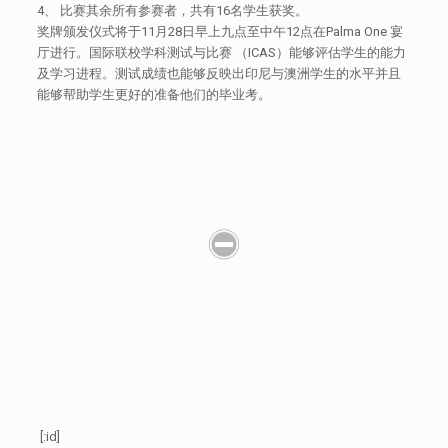
4、 比赛其余所有参赛者，共有16名学生获奖。
奖牌颁发仪式将于11月28日早上九点至中午12点在Palma One 宴
厅进行。国际联校学科测试与比赛 （ICAS）能够评估学生的能力
及学习进程。测试成绩也能够反映出印尼与澳洲学生的水平并且
能够帮助学生更好的准备他们的毕业考。
[:id]