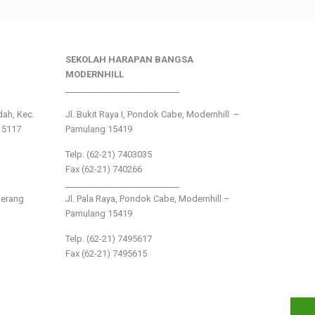
SEKOLAH HARAPAN BANGSA
MODERNHILL
___________________________
ndah, Kec.
Jl. Bukit Raya I, Pondok Cabe, Modernhill –
15117
Pamulang 15419
Telp. (62-21) 7403035
Fax (62-21) 740266
___________________________
gerang
Jl. Pala Raya, Pondok Cabe, Modernhill –
Pamulang 15419
Telp. (62-21) 7495617
Fax (62-21) 7495615