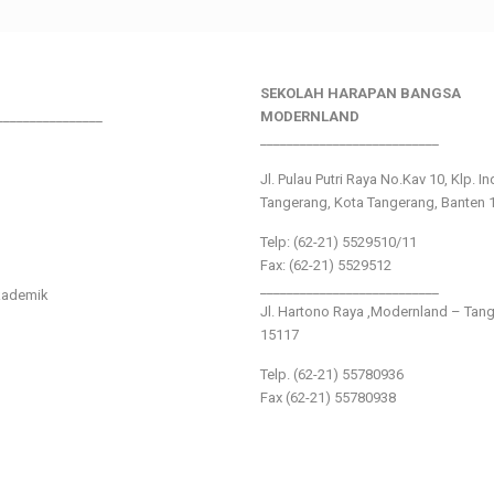
SEKOLAH HARAPAN BANGSA
________________
MODERNLAND
___________________________
Jl. Pulau Putri Raya No.Kav 10, Klp. I
Tangerang, Kota Tangerang, Banten 
Telp: (62-21) 5529510/11
Fax: (62-21) 5529512
___________________________
kademik
Jl. Hartono Raya ,Modernland – Tan
15117
Telp. (62-21) 55780936
Fax (62-21) 55780938