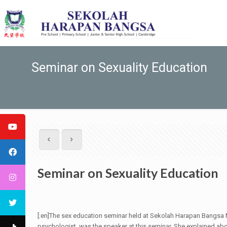
Seminar on Sexuality Education
Seminar on Sexuality Education
[:en]The sex education seminar held at Sekolah Harapan Bangsa 
psychologist, was the speaker at this seminar. She explained a