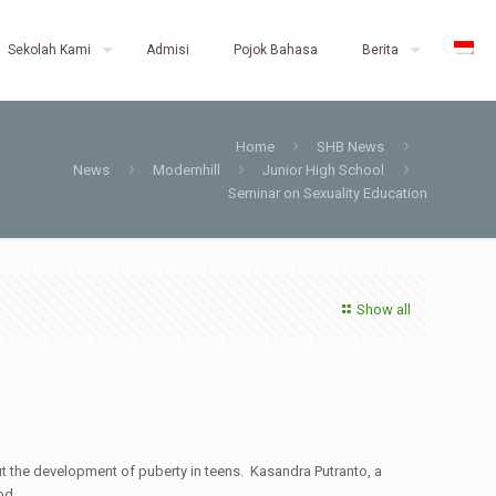
Sekolah Kami
Admisi
Pojok Bahasa
Berita
Home
SHB News
News
Modernhill
Junior High School
Seminar on Sexuality Education
Show all
 the development of puberty in teens. Kasandra Putranto, a
od.