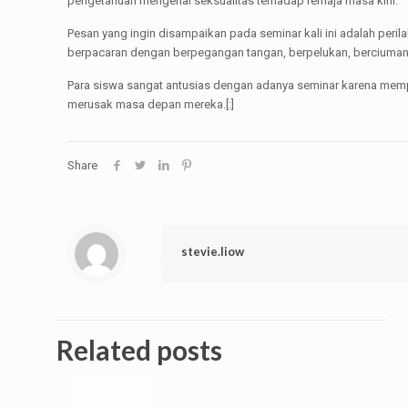
pengetahuan mengenai seksualitas terhadap remaja masa kini.
Pesan yang ingin disampaikan pada seminar kali ini adalah peril
berpacaran dengan berpegangan tangan, berpelukan, berciuman,
Para siswa sangat antusias dengan adanya seminar karena mem
merusak masa depan mereka.[:]
Share
stevie.liow
Related posts