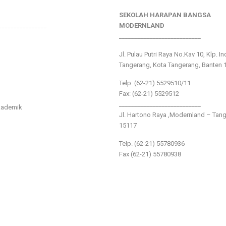
SEKOLAH HARAPAN BANGSA
________________
MODERNLAND
___________________________
Jl. Pulau Putri Raya No.Kav 10, Klp. I
Tangerang, Kota Tangerang, Banten 
Telp: (62-21) 5529510/11
Fax: (62-21) 5529512
___________________________
kademik
Jl. Hartono Raya ,Modernland – Tan
15117
Telp. (62-21) 55780936
Fax (62-21) 55780938