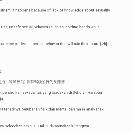
rassment. It happens because of lack of knowledge about sexuality
 use, unsafe sexual behavior (such as: holding hands while
ence of deviant sexual behavior that will ruin their future.[:zh]
.
，等等行为),鲁莽驾驶的行为及赌博.
litas yang diadakan di Sekolah Harapan
ja.
a terjadinya perubahan fisik dan mental dari masa anak-anak
ya pelecehan seksual. Hal ini dikarenakan kurangnya