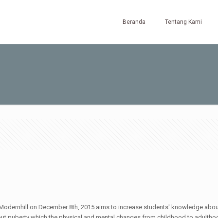
Beranda
Tentang Kami
Modernhill on December 8th, 2015 aims to increase students' knowledge about
bout puberty which the physical and mental changes from childhood to adultho