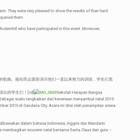
rin. They were very pleased to show the results of their hard
companed them.
odernhill who have participated in this event. Moreover,
的歌曲。能在民众面前演示他们一直以来努力的训练，学生们觉
学生们！[:id]
Sekolah Harapan Bangsa
Sebagai suatu rangkaikan dari keceriaan menyambut natal 2015
r 2015 di Gandaria City. Acara ini diisi oleh penampilan siswa-
g dibawakan dalam bahasa Indonesia, Inggris dan Mandarin.
ara membagikan souvenir natal bersama Santa Claus dan guru –