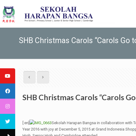
SHB Christmas Carols “Carols Go t
SHB Christmas Carols “Carols Go
[:en]
Sekolah Harapan Bangsa in collaboration with To
Year 2016 with joy at December 5, 2015 at Grand Indonesia Shopp
High, Senior High and Cambridge attended.