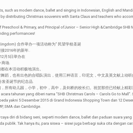
ts, such as modern dance, ballet and singing in Indonesian, English and Manda
joy by distributing Christmas souvenirs with Santa Claus and teachers who ac
 of Preschool & Primary, and Principal ofJunior – Senior High &Cambridge SHB M
anding performances!
Kingdom) 合作举办一项活动称为” 民望学校圣诞
接2016年的新年.
12月5日举办在
y 商场.
们都在本活动积极地演出。
蕾舞蹈，也有出色的合唱队演出，使用三种语言，印尼文，中文及英文献上动听
分发圣诞节的纪念品.
所有幼儿园，小学，初中，高中，及剑桥的校长们。祝贺那些已经献上精彩演出的
ara tahunan yang diberi nama “SHB Christmas Carols – Carols Go to Mall”. 
rbeda yakni 5 Desember 2015 di Grand Indonesia Shopping Town dan 12 Desembe
SMP, SMA dan Cambridge.
aya diri di bidang seni, seperti modern dance, ballet dan paduan suara yan
 publik. Tak hanya itu, para siswa – siswi juga berbagi suka cita dengan c