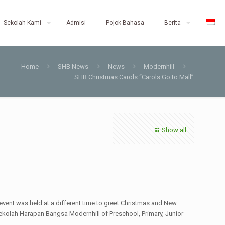
Sekolah Kami
Admisi
Pojok Bahasa
Berita
Home
SHB News
News
Modernhill
SHB Christmas Carols “Carols Go to Mall”
Show all
event was held at a different time to greet Christmas and New
ekolah Harapan Bangsa Modernhill of Preschool, Primary, Junior