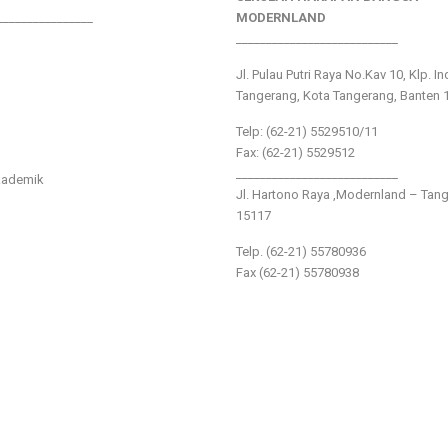
________________
MODERNLAND
___________________________
Jl. Pulau Putri Raya No.Kav 10, Klp. I
Tangerang, Kota Tangerang, Banten 
Telp: (62-21) 5529510/11
Fax: (62-21) 5529512
___________________________
kademik
Jl. Hartono Raya ,Modernland – Tan
15117
Telp. (62-21) 55780936
Fax (62-21) 55780938