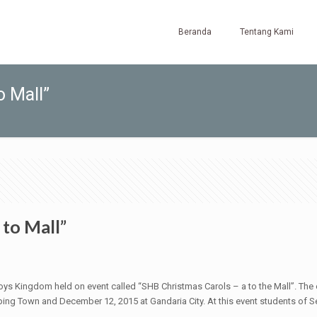
Beranda
Tentang Kami
o Mall”
 to Mall”
ys Kingdom held on event called “SHB Christmas Carols – a to the Mall”. The 
ing Town and December 12, 2015 at Gandaria City. At this event students of S