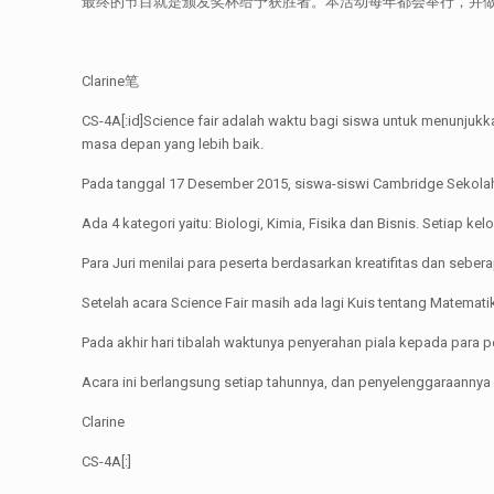
最终的节目就是颁发奖杯给予获胜者。本活动每年都会举行，并
Clarine笔
CS-4A[:id]Science fair adalah waktu bagi siswa untuk menunjukk
masa depan yang lebih baik.
Pada tanggal 17 Desember 2015, siswa-siswi Cambridge Sekolah
Ada 4 kategori yaitu: Biologi, Kimia, Fisika dan Bisnis. Setiap 
Para Juri menilai para peserta berdasarkan kreatifitas dan seb
Setelah acara Science Fair masih ada lagi Kuis tentang Matemati
Pada akhir hari tibalah waktunya penyerahan piala kepada para
Acara ini berlangsung setiap tahunnya, dan penyelenggaraannya
Clarine
CS-4A[:]