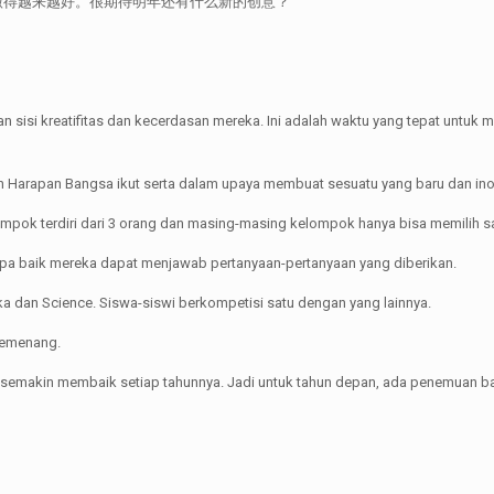
做得越来越好。很期待明年还有什么新的创意？
an sisi kreatifitas dan kecerdasan mereka. Ini adalah waktu yang tepat unt
 Harapan Bangsa ikut serta dalam upaya membuat sesuatu yang baru dan inov
kelompok terdiri dari 3 orang dan masing-masing kelompok hanya bisa memilih sa
erapa baik mereka dapat menjawab pertanyaan-pertanyaan yang diberikan.
ka dan Science. Siswa-siswi berkompetisi satu dengan yang lainnya.
 pemenang.
 semakin membaik setiap tahunnya. Jadi untuk tahun depan, ada penemuan ba