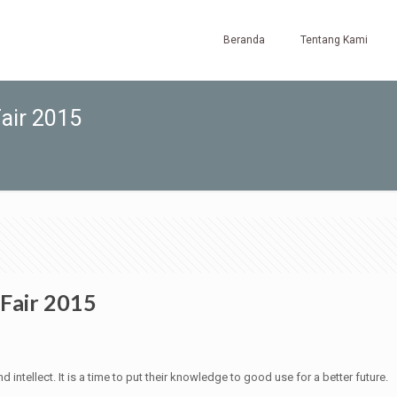
Beranda
Tentang Kami
air 2015
 Fair 2015
nd intellect. It is a time to put their knowledge to good use for a better future.