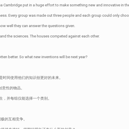
a Cambridge put in a huge effort to make something new and innovative in the
siness. Every group was made out three people and each group could only choo
how well they can answer the questions given.
 and the sciences. The houses competed against each other.
ten better. So what new inventions will be next year?
慧。是时间使用他们的知识创更好的未来。
有创意性的物品。
生，并每组仅能选择一个类别。
积极的互相竞争。