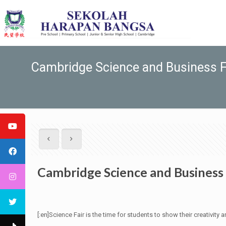
Cambridge Science and Business F
Cambridge Science and Business
[:en]Science Fair is the time for students to show their creativity a