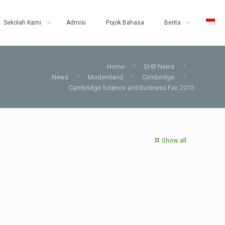
Sekolah Kami
Admisi
Pojok Bahasa
Berita
Home
SHB News
News
Modernland
Cambridge
Cambridge Science and Business Fair 2015
Show all