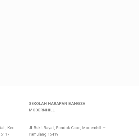
SEKOLAH HARAPAN BANGSA
MODERNHILL
___________________________
ndah, Kec.
Jl. Bukit Raya I, Pondok Cabe, Modernhill –
15117
Pamulang 15419