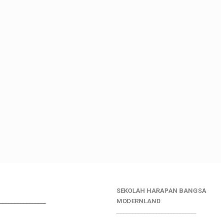
SEKOLAH HARAPAN BANGSA
________________
MODERNLAND
___________________________