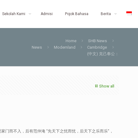
Sekolah Kami
Admisi
Pojok Bahasa
Berita
Home
SHB News
News
Modernland
Cambridge
(中文) 克己奉公：
Show all
过家门而不入，后有范仲淹 “先天下之忧而忧，后天下之乐而乐”，