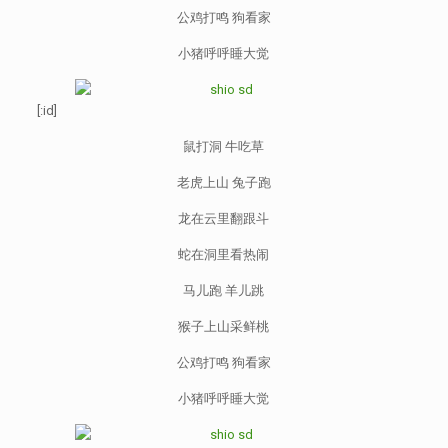
公鸡打鸣 狗看家
小猪呼呼睡大觉
[:id]
鼠打洞 牛吃草
老虎上山 兔子跑
龙在云里翻跟斗
蛇在洞里看热闹
马儿跑 羊儿跳
猴子上山采鲜桃
公鸡打鸣 狗看家
小猪呼呼睡大觉