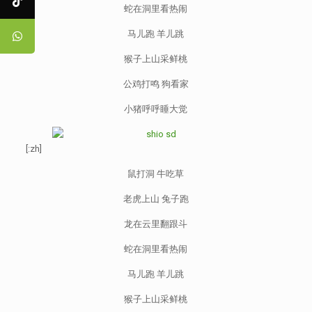
蛇在洞里看热闹
马儿跑 羊儿跳
猴子上山采鲜桃
公鸡打鸣 狗看家
小猪呼呼睡大觉
[:zh]
鼠打洞 牛吃草
老虎上山 兔子跑
龙在云里翻跟斗
蛇在洞里看热闹
马儿跑 羊儿跳
猴子上山采鲜桃