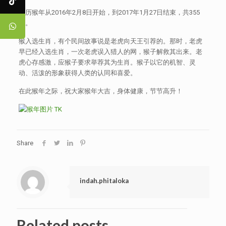
农历猴年从2016年2月8日开始，到2017年1月27日结束，共355
天。
猴入选生肖，有个民间故事说是老虎向天王引荐的。那时，老虎
早已经入选生肖，一次老虎误入猎人的网，猴子解救其出来。老
虎心存感激，应猴子要求举荐其为生肖。猴子以它的机智、灵
动、活泼的形象获得人类的认同和喜爱。
在此猴年之际，祝大家猴年大吉，身体健康，节节高升！
Share
indah.phitaloka
Related posts