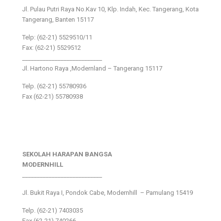
Jl. Pulau Putri Raya No.Kav 10, Klp. Indah, Kec. Tangerang, Kota
Tangerang, Banten 15117
Telp: (62-21) 5529510/11
Fax: (62-21) 5529512
___________________________
Jl. Hartono Raya ,Modernland – Tangerang 15117
Telp. (62-21) 55780936
Fax (62-21) 55780938
SEKOLAH HARAPAN BANGSA
MODERNHILL
___________________________
Jl. Bukit Raya I, Pondok Cabe, Modernhill – Pamulang 15419
Telp. (62-21) 7403035
Fax (62-21) 740266