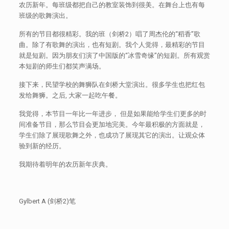
农历新年。每班级都把自己的教室装饰到很美。在舞台上也有每
班级的歌舞演出。
所有的节目都很精彩。我的班（剑桥2）唱了周杰伦的“稻香”歌
曲。除了有歌舞的演出，也有短剧。我个人觉得，最精彩的节目
就是短剧。因为朋友们演了中国版的“冰雪奇缘”的短剧。所有观赏
本短剧的师生们都笑声满场。
接下来，民望学校的舞狮队在剑桥大堂演出。很多学生也把红包
发给舞狮。之后, 大家一起吃午餐。
我觉得，本节目一年比一年进步， 但是如果能给学生们更多的时
间准备节目，那么节目会更加地完美。今年最积极的方面就是，
学生们除了展现歌舞之外，也成功了展现其它的演出。让观众体
验到新的经历。
我期待着明年的农历新年庆典。
Gylbert A (剑桥2)笔