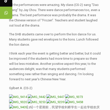
All the performances were amazing. My class (CS-2) sang “Dao
Xiang” by Jay Chou. There were dance performances too, even a
drama. The best performance was probably the drama. It was
the Chinese version of “Frozen”. Teachers and student laughed
out loud at the drama.
The SHB students came over to perform the lion dance for us.
Many students gave red envelopes to the lions. Lunch followed
the lion dance.
I think each year the event is getting better and better, but it could
be improved if the students had more time to prepare so there
will be less mistakes. Another positive aspect this year, to the
audiences delight, was that many students performed
something new rather than singing and dancing. I’m looking
forward to next year’s Chinese New Year.
Gylbert A. (CS-2)
[:zh]一个星期前，民望学校剑桥学生一起在学校欢庆