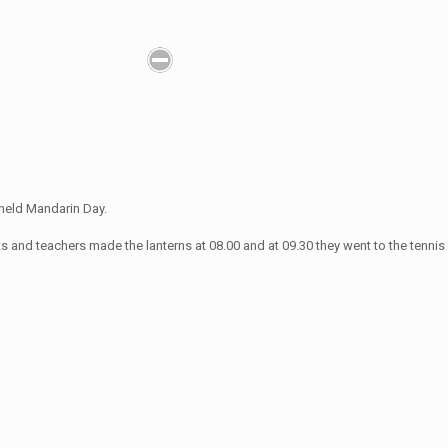
held Mandarin Day.
and teachers made the lanterns at 08.00 and at 09.30 they went to the tennis co