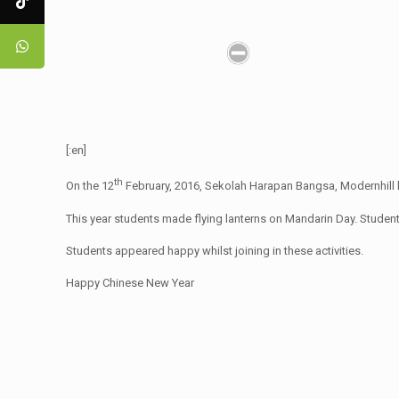
[:en]
th
On the 12
February, 2016, Sekolah Harapan Bangsa, Modernhill 
This year students made flying lanterns on Mandarin Day. Students 
Students appeared happy whilst joining in these activities.
Happy Chinese New Year