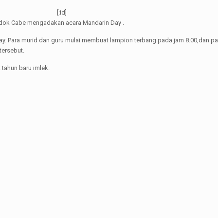
[:id]
ndok Cabe mengadakan acara Mandarin Day .
ay. Para murid dan guru mulai membuat lampion terbang pada jam 8.00,dan p
tersebut.
 tahun baru imlek.