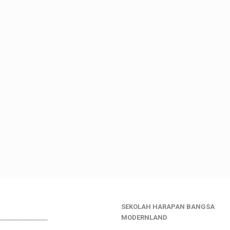
SEKOLAH HARAPAN BANGSA
________________
MODERNLAND
___________________________