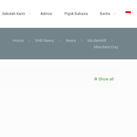
Sekolah Kami
Admisi
Pojok Bahasa
Berita
Home
SHB News
News
Modernhill
Mandarin Day
Show all