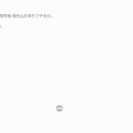
，民望学校 现代山庄举行了中文日。
灯。