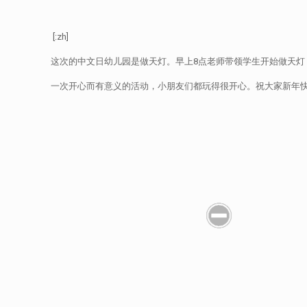
[:zh]
这次的中文日幼儿园是做天灯。早上8点老师带领学生开始做天
一次开心而有意义的活动，小朋友们都玩得很开心。祝大家新年