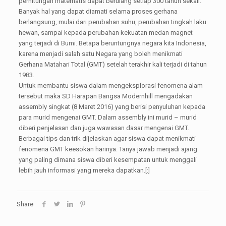
perhitungan matematis dapat berulang setiap 300 tahun sekali.
Banyak hal yang dapat diamati selama proses gerhana
berlangsung, mulai dari perubahan suhu, perubahan tingkah laku
hewan, sampai kepada perubahan kekuatan medan magnet
yang terjadi di Bumi. Betapa beruntungnya negara kita Indonesia,
karena menjadi salah satu Negara yang boleh menikmati
Gerhana Matahari Total (GMT) setelah terakhir kali terjadi di tahun
1983.
Untuk membantu siswa dalam mengeksplorasi fenomena alam
tersebut maka SD Harapan Bangsa Modernhill mengadakan
assembly singkat (8 Maret 2016) yang berisi penyuluhan kepada
para murid mengenai GMT. Dalam assembly ini murid – murid
diberi penjelasan dan juga wawasan dasar mengenai GMT.
Berbagai tips dan trik dijelaskan agar siswa dapat menikmati
fenomena GMT keesokan harinya. Tanya jawab menjadi ajang
yang paling dimana siswa diberi kesempatan untuk menggali
lebih jauh informasi yang mereka dapatkan.[:]
Share