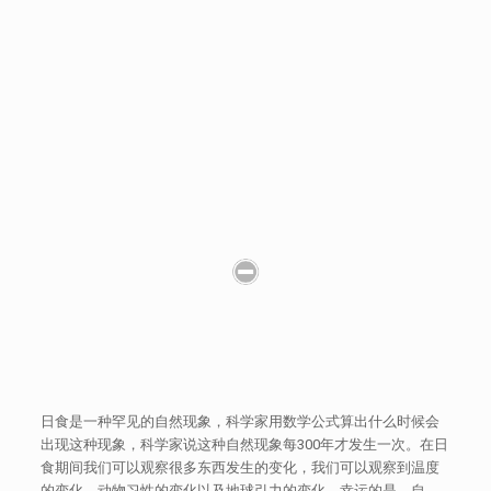
日食是一种罕见的自然现象，科学家用数学公式算出什么时候会
出现这种现象，科学家说这种自然现象每300年才发生一次。在日
食期间我们可以观察很多东西发生的变化，我们可以观察到温度
的变化，动物习性的变化以及地球引力的变化。幸运的是，自