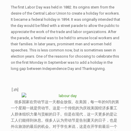
The first Labor Day was held in 1882. Its origins stem from the
desire of the Central Labor Union to create a holiday for workers.
It became a federal holiday in 1894. It was originally intended that
the day would be filled with a street parade to allow the public to
appreciate the work of the trade and labor organizations. After
the parade, a festival was to be held to amuse local workers and
their families. In later years, prominent men and women held
speeches. This is less common now, but is sometimes seen in
election years. One of the reasons for choosing to celebrate this
on the first Monday in September was to add a holiday in the
long gap between Independence Day and Thanksgiving.
[:zh]
很多国家在劳动节这一天都会放假。在美国，每一年的9月的第
一个星期一就是劳动节。这是一个传统的为庆祝美国经济多重工
人群体组织力量与贡献的日子。但是在现代，这一天更多的是让
工人们能得到休息。很多人认为劳动节是告别夏天的日子，也是
外出旅游的最后的机会。对于学生来说，这是在开学前最后一个