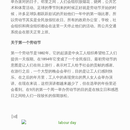
举办派对的日子。邻里之间，人们会组织放烟花，烧烤，公共艺
术和体育活动。足球的季节到来的时候正好就是劳动节开始的时
候，许多足球队都跃跃欲试的开始他们一年中的第一场比赛。所
以劳动节其实是全民放假狂欢日。所有的政府办公室，学校，社
会组织和商业组织都会在这里一天停止他们的活动。而公共交通
系统会在那天正常上班。
关于第一个劳动节
第一个劳动节是1882年。它的起源是中央工人组织希望给工人们
提供一天假期。在1894年它变成了一个全民假日。最初劳动节的
意图是让人们在街上游行，表示对工人给予社会的贡献的感谢。
在游行之后，一个大型的晚会会举行，目的是让工人们感到快
乐。在之后的年月里，工人中的表现突出的男人女人会举办演
讲。在现在来说，这些演讲都越来越少了，但在选举的年份里还
会看到。在9月的第一个周一举办劳动节的目的是在独立日和感恩
日之间给人们一段较长的假期放松。
[:id]