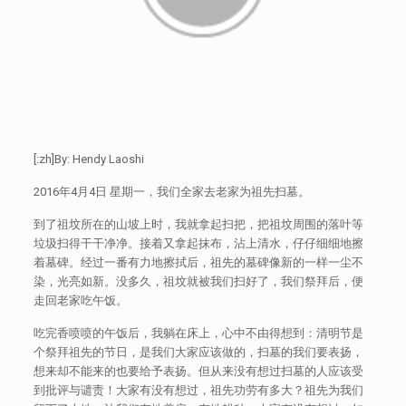
[:zh]By: Hendy Laoshi
2016年4月4日 星期一，我们全家去老家为祖先扫墓。
到了祖坟所在的山坡上时，我就拿起扫把，把祖坟周围的落叶等
垃圾扫得干干净净。接着又拿起抹布，沾上清水，仔仔细细地擦
着墓碑。经过一番有力地擦拭后，祖先的墓碑像新的一样一尘不
染，光亮如新。没多久，祖坟就被我们扫好了，我们祭拜后，便
走回老家吃午饭。
吃完香喷喷的午饭后，我躺在床上，心中不由得想到：清明节是
个祭拜祖先的节日，是我们大家应该做的，扫墓的我们要表扬，
想来却不能来的也要给予表扬。但从来没有想过扫墓的人应该受
到批评与谴责！大家有没有想过，祖先功劳有多大？祖先为我们