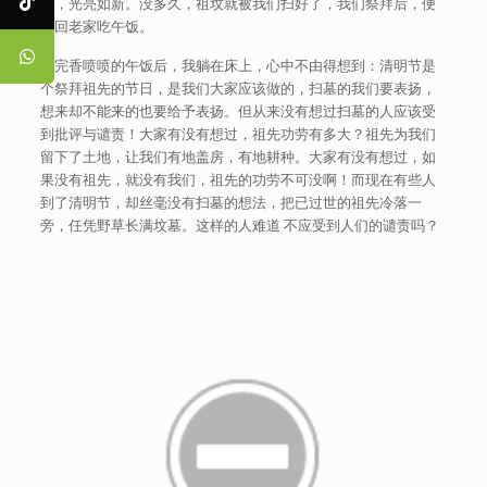
染，光亮如新。没多久，祖坟就被我们扫好了，我们祭拜后，便
走回老家吃午饭。
吃完香喷喷的午饭后，我躺在床上，心中不由得想到：清明节是
个祭拜祖先的节日，是我们大家应该做的，扫墓的我们要表扬，
想来却不能来的也要给予表扬。但从来没有想过扫墓的人应该受
到批评与谴责！大家有没有想过，祖先功劳有多大？祖先为我们
留下了土地，让我们有地盖房，有地耕种。大家有没有想过，如
果没有祖先，就没有我们，祖先的功劳不可没啊！而现在有些人
到了清明节，却丝毫没有扫墓的想法，把已过世的祖先冷落一
旁，任凭野草长满坟墓。这样的人难道 不应受到人们的谴责吗？