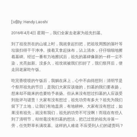
[:id]By: Hendy Laoshi
2016年4月4日 星期一，我们全家去老家为祖先扫墓。
到了祖坟所在的山坡上时，我就拿起扫把，把祖坟周围的落叶等
垃圾扫得干干净净。接着又拿起抹布，沾上清水，仔仔细细地擦
着墓碑。经过一番有力地擦拭后，祖先的墓碑像新的一样一尘不
染，光亮如新。没多久，祖坟就被我们扫好了，我们祭拜后，便
走回老家吃午饭。
吃完香喷喷的午饭后，我躺在床上，心中不由得想到：清明节是
个祭拜祖先的节日，是我们大家应该做的，扫墓的我们要表扬，
想来却不能来的也要给予表扬。但从来没有想过扫墓的人应该受
到批评与谴责！大家有没有想过，祖先功劳有多大？祖先为我们
留下了土地，让我们有地盖房，有地耕种。大家有没有想过，如
果没有祖先，就没有我们，祖先的功劳不可没啊！而现在有些人
到了清明节，却丝毫没有扫墓的想法，把已过世的祖先冷落一
旁，任凭野草长满坟墓。这样的人难道 不应受到人们的谴责吗？