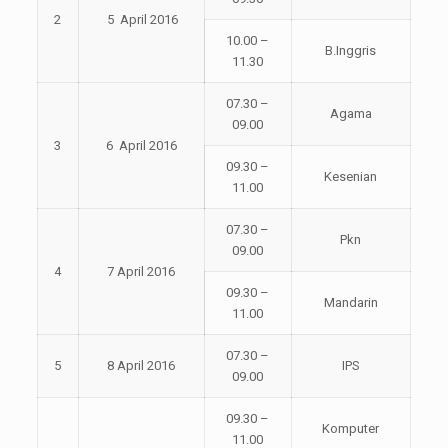
2
5 April 2016
10.00 –
B.Inggris
11.30
07.30 –
Agama
09.00
3
6 April 2016
09.30 –
Kesenian
11.00
07.30 –
Pkn
09.00
4
7 April 2016
09.30 –
Mandarin
11.00
07.30 –
5
8 April 2016
IPS
09.00
09.30 –
Komputer
11.00