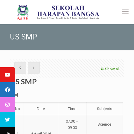
US SMP
Show all
US SMP
[:en]
No
Date
Time
Subjects
07.30 –
Science
09.00
1
4 April 2016