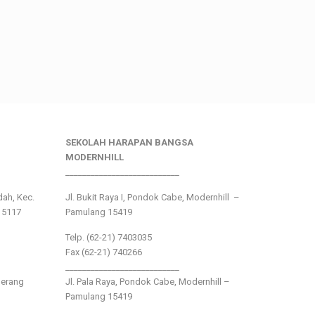
SEKOLAH HARAPAN BANGSA
MODERNHILL
___________________________
ndah, Kec.
Jl. Bukit Raya I, Pondok Cabe, Modernhill –
15117
Pamulang 15419
Telp. (62-21) 7403035
Fax (62-21) 740266
___________________________
gerang
Jl. Pala Raya, Pondok Cabe, Modernhill –
Pamulang 15419