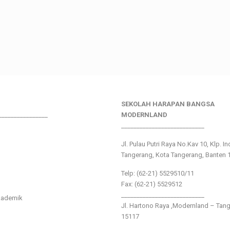
SEKOLAH HARAPAN BANGSA
________________
MODERNLAND
___________________________
Jl. Pulau Putri Raya No.Kav 10, Klp. I
Tangerang, Kota Tangerang, Banten 
Telp: (62-21) 5529510/11
Fax: (62-21) 5529512
___________________________
kademik
Jl. Hartono Raya ,Modernland – Tan
15117