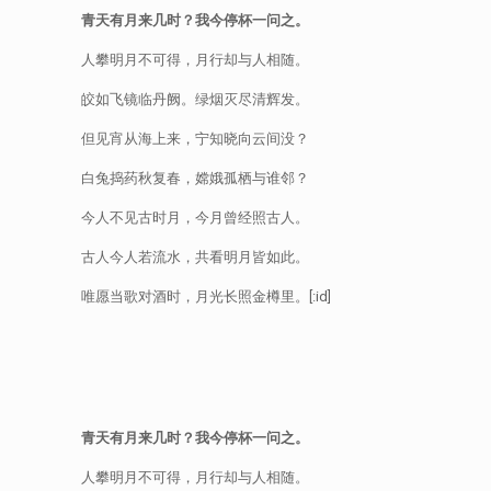
青天有月来几时？我今停杯一问之。
人攀明月不可得，月行却与人相随。
皎如飞镜临丹阙。绿烟灭尽清辉发。
但见宵从海上来，宁知晓向云间没？
白兔捣药秋复春，嫦娥孤栖与谁邻？
今人不见古时月，今月曾经照古人。
古人今人若流水，共看明月皆如此。
唯愿当歌对酒时，月光长照金樽里。[:id]
青天有月来几时？我今停杯一问之。
人攀明月不可得，月行却与人相随。