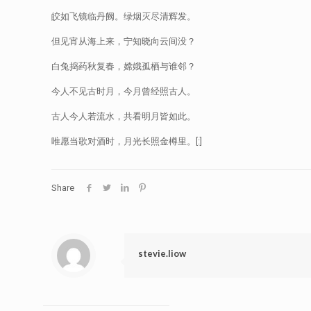
皎如飞镜临丹阙。绿烟灭尽清辉发。
但见宵从海上来，宁知晓向云间没？
白兔捣药秋复春，嫦娥孤栖与谁邻？
今人不见古时月，今月曾经照古人。
古人今人若流水，共看明月皆如此。
唯愿当歌对酒时，月光长照金樽里。[:]
Share
stevie.liow