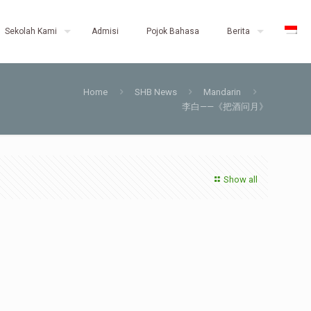
Sekolah Kami
Admisi
Pojok Bahasa
Berita
Home
SHB News
Mandarin
李白——《把酒问月》
Show all