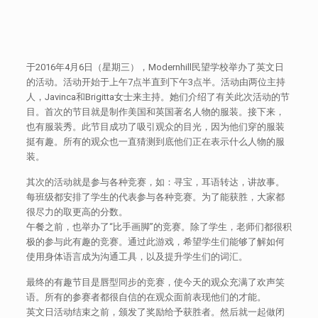
于2016年4月6日（星期三），Modernhill民望学校举办了英文日
的活动。活动开始于上午7点半直到下午3点半。活动由两位主持
人，Javinca和Brigitta女士来主持。她们介绍了有关此次活动的节
目。首次的节目就是制作美国和英国著名人物的服装。接下来，
也有服装秀。此节目成功了吸引观众的目光，因为他们穿的服装
挺有趣。所有的观众也一直猜测到底他们正在表示什么人物的服
装。
其次的活动就是参与各种竞赛，如：寻宝，耳语转达，讲故事。
每班级都安排了学生的代表参与各种竞赛。为了能获胜，大家都
很尽力的取更高的分数。
午餐之前，也举办了“比手画脚”的竞赛。除了学生，老师们都很积
极的参与此有趣的竞赛。通过此游戏，希望学生们能够了解如何
使用身体语言成为沟通工具，以及提升学生们的词汇。
最终的有趣节目是唇型同步的竞赛，使今天的观众充满了欢声笑
语。所有的参赛者都很自信的在观众面前表现他们的才能。
英文日活动结束之前，颁发了奖励给予获胜者。然后就一起做闭