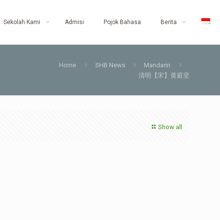
Sekolah Kami
Admisi
Pojok Bahasa
Berita
Home
SHB News
Mandarin
清明【宋】黄庭坚
Show all