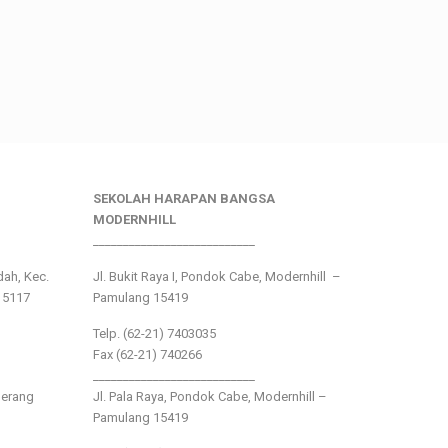
SEKOLAH HARAPAN BANGSA
MODERNHILL
___________________________
ndah, Kec.
Jl. Bukit Raya I, Pondok Cabe, Modernhill –
15117
Pamulang 15419
Telp. (62-21) 7403035
Fax (62-21) 740266
___________________________
gerang
Jl. Pala Raya, Pondok Cabe, Modernhill –
Pamulang 15419