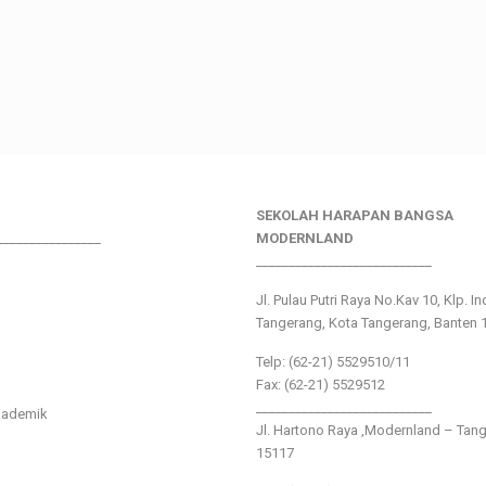
SEKOLAH HARAPAN BANGSA
________________
MODERNLAND
___________________________
Jl. Pulau Putri Raya No.Kav 10, Klp. I
Tangerang, Kota Tangerang, Banten 
Telp: (62-21) 5529510/11
Fax: (62-21) 5529512
___________________________
kademik
Jl. Hartono Raya ,Modernland – Tan
15117