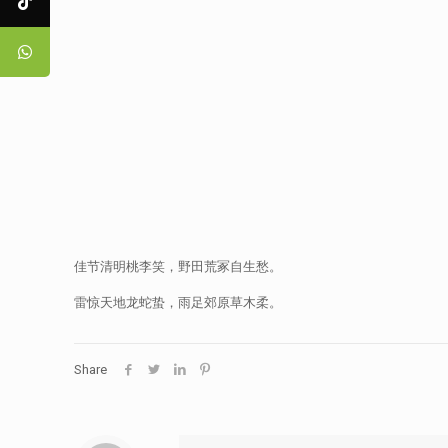
佳节清明桃李笑，野田荒冢自生愁。
雷惊天地龙蛇蛰，雨足郊原草木柔。
Share