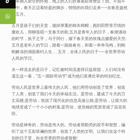
风筝拥入碧空的怀抱，地上的人们舒展着筋骨攒足了劲。不知不
觉中，春天正迈着轻盈的脚步，悄悄的向我们走来——在春意盎然
的五月。
五月是孩子们的天堂，抛掉厚重的棉衣棉帽，跑到田野里尽情的
撒欢儿，用柳笛唱一支春天的歌;五月是青年人的日子，春潮涌动
的时节，执子之手，与子同行，撷下春天里的玫瑰点缀爱的天空;
五月是老年人的节日，踏着一路路春光，和着一串串鸟鸣，到刚
刚解冻的湖面垂钓人生……五月，全体人民的日子——全世界劳动
人民的节日。
水一样流走的是日子，记忆被时间流逝得日益斑驳，人们却没有
遗忘这一幕，“五一国际劳动节”成为他们英勇壮举的特别纪念。
劳动人民是世界上最伟大的人民，他们用劳动创造了世界，创造
了人类，创造了我们今天的幸福生活。是劳动，建成了今天的万
丈高楼;是劳动，筑就了现代化的信息高速公路;是劳动，让偌大的
地球变成了一个小小的村落;是劳动，使浩翰的荒原变成了亩亩良
田。
劳动是神奇的，劳动是伟大的。劳动者用勤劳的双手和智慧，编
织了这个五彩班斓的世界，创造了人类的文明。让我们在这个特
别的日子里，向全世界的劳动者致敬!