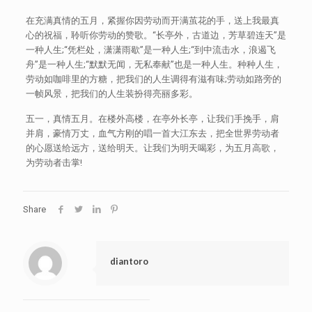
在充满真情的五月，紧握你因劳动而开满茧花的手，送上我最真
心的祝福，聆听你劳动的赞歌。“长亭外，古道边，芳草碧连天”是
一种人生;“凭栏处，潇潇雨歇”是一种人生;“到中流击水，浪遏飞
舟”是一种人生;“默默无闻，无私奉献”也是一种人生。种种人生，
劳动如咖啡里的方糖，把我们的人生调得有滋有味;劳动如路旁的
一帧风景，把我们的人生装扮得亮丽多彩。
五一，真情五月。在楼外高楼，在亭外长亭，让我们手挽手，肩
并肩，豪情万丈，血气方刚的唱一首大江东去，把全世界劳动者
的心愿送给远方，送给明天。让我们为明天喝彩，为五月高歌，
为劳动者击掌!
Share
diantoro