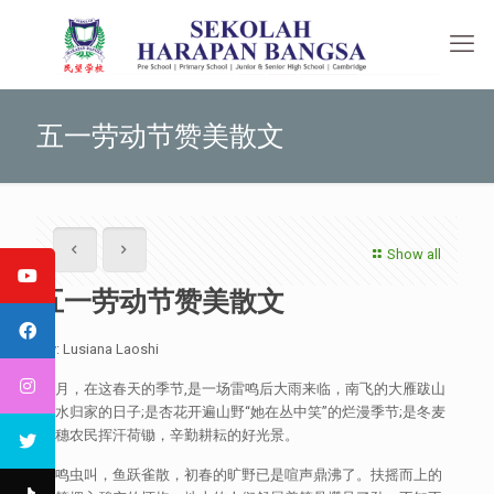
五一劳动节赞美散文
Show all
五一劳动节赞美散文
By: Lusiana Laoshi
五月，在这春天的季节,是一场雷鸣后大雨来临，南飞的大雁跋山
涉水归家的日子;是杏花开遍山野“她在丛中笑”的烂漫季节;是冬麦
扬穗农民挥汗荷锄，辛勤耕耘的好光景。
蛙鸣虫叫，鱼跃雀散，初春的旷野已是喧声鼎沸了。扶摇而上的