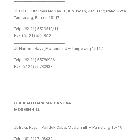
Jl. Pulau Putri Raya No.Kav 10, Klp. Indah, Kec. Tangerang, Kota
Tangerang, Banten 15117
Telp: (62-21) 5529510/11
Fax: (62-21) 5529512
___________________________
Jl. Hartono Raya ,Modernland – Tangerang 15117
Telp. (62-21) 55780936
Fax (62-21) 55780938
SEKOLAH HARAPAN BANGSA
MODERNHILL
___________________________
Jl. Bukit Raya I, Pondok Cabe, Modernhill – Pamulang 15419
Telp. (62-21) 7403035