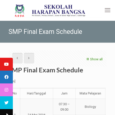
SMP Final Exam Schedule
Show all
SMP Final Exam Schedule
[:en]
No
Hari/Tanggal
Jam
Mata Pelajaran
07.30 –
Biology
09.00
1
24 Mei 2016