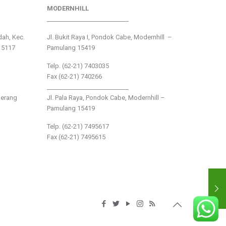
MODERNHILL
___________________________
ndah, Kec.
Jl. Bukit Raya I, Pondok Cabe, Modernhill –
15117
Pamulang 15419
Telp. (62-21) 7403035
Fax (62-21) 740266
___________________________
gerang
Jl. Pala Raya, Pondok Cabe, Modernhill –
Pamulang 15419
Telp. (62-21) 7495617
Fax (62-21) 7495615