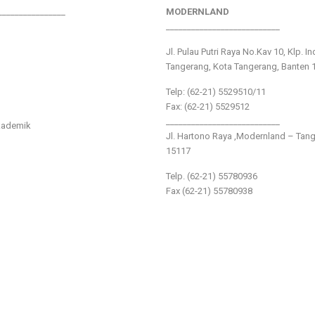
________________
MODERNLAND
___________________________
Jl. Pulau Putri Raya No.Kav 10, Klp. I
Tangerang, Kota Tangerang, Banten 
Telp: (62-21) 5529510/11
Fax: (62-21) 5529512
___________________________
kademik
Jl. Hartono Raya ,Modernland – Tan
15117
Telp. (62-21) 55780936
Fax (62-21) 55780938