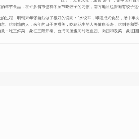
饺子，又名水饺，原名“娇耳”，是中国的古
吃的年节食品，在许多省市也有冬至节吃饺子的习惯，南方地区也普遍有饺子这
的过程，明朝末年张自烈做了很好的说明：“水饺耳，即段成式食品，汤中牢丸
如意、吃到糖的人，来年的日子更甜美，吃到花生的人将健康长寿，吃到枣和栗
如意；吃三鲜菜，象征三阳开泰。台湾同胞也同时吃鱼团、肉团和发菜，象征团