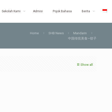
Sekolah Kami
Admisi
Pojok Bahasa
Berita
Home
SHB News
Mandarin
中国传统美食—饺子
Show all