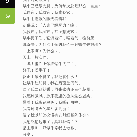
蜗牛已经尽力爬，为何每次总是那么一点点？
我催它，我唬它，我责备它，
蜗牛用抱歉的眼光看着我，
彷佛说：「人家已经尽力了嘛！」
我拉它，我扯它，甚至想踢它，
蜗牛受了伤，它流着汗，喘着气，往前爬…
真奇怪，为什么上帝叫我牵一只蜗牛去散步？
「上帝啊！为什么？」
天上一片安静。
「唉！也许上帝抓蜗牛去了！」
好吧！松手了！
反正上帝不管了，我还管什么？
让蜗牛往前爬，我在后面生闷气。
咦？我闻到花香，原来这边还有个花园，
我感到微风，原来夜里的微风这么温柔。
慢着！我听到鸟叫，我听到虫鸣。
我看到满天的星斗多亮丽！
咦？我以前怎么没有这般细腻的体会？
我忽然想起来了，莫非我错了？
是上帝叫一只蜗牛牵我去散步。
分享：