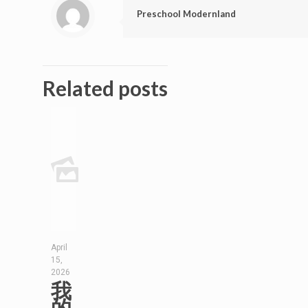
Preschool Modernland
Related posts
April
15,
2026
我
的