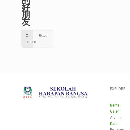
好
朋
友
Read
more
EXPLORE
___________
Berita
Galeri
Alumni
Karir
Program