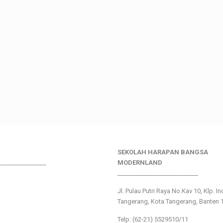
SEKOLAH HARAPAN BANGSA
________________
MODERNLAND
___________________________
Jl. Pulau Putri Raya No.Kav 10, Klp. I
Tangerang, Kota Tangerang, Banten 
Telp: (62-21) 5529510/11