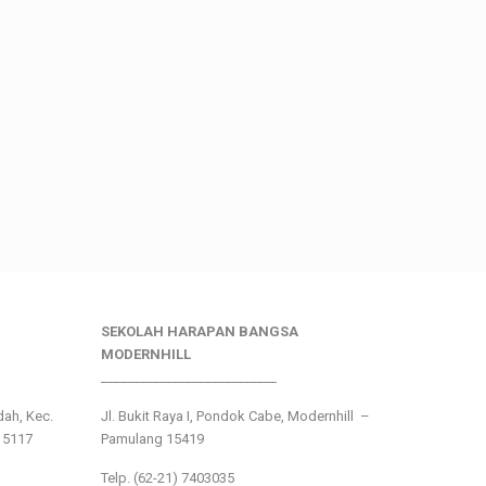
SEKOLAH HARAPAN BANGSA
MODERNHILL
___________________________
ndah, Kec.
Jl. Bukit Raya I, Pondok Cabe, Modernhill –
15117
Pamulang 15419
Telp. (62-21) 7403035