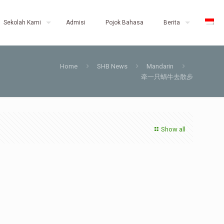
Sekolah Kami
Admisi
Pojok Bahasa
Berita
Home
SHB News
Mandarin
牵一只蜗牛去散步
Show all