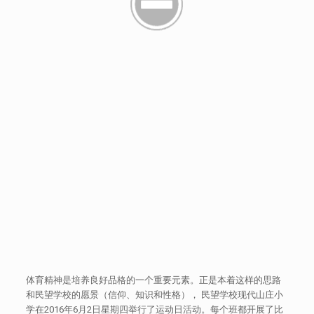
体育精神是培养良好品格的一个重要元素。正是本着这样的思路
和民望学校的愿景（信仰、知识和性格）， 民望学校现代山庄小
学在2016年6月2日星期四举行了运动日活动。每个班都开展了比