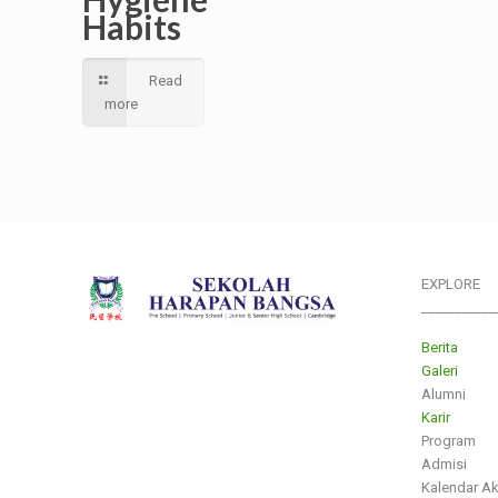
Habits
Read
more
EXPLORE
___________
Berita
Galeri
Alumni
Karir
Program
Admisi
Kalendar A