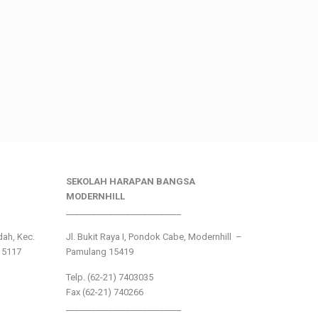
SEKOLAH HARAPAN BANGSA
MODERNHILL
___________________________
ndah, Kec.
Jl. Bukit Raya I, Pondok Cabe, Modernhill –
15117
Pamulang 15419
Telp. (62-21) 7403035
Fax (62-21) 740266
___________________________