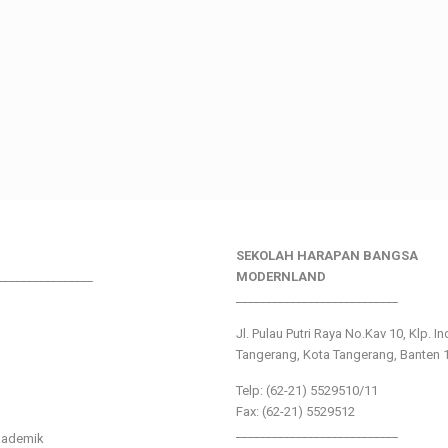
SEKOLAH HARAPAN BANGSA
________________
MODERNLAND
___________________________
Jl. Pulau Putri Raya No.Kav 10, Klp. I
Tangerang, Kota Tangerang, Banten 
Telp: (62-21) 5529510/11
Fax: (62-21) 5529512
___________________________
kademik