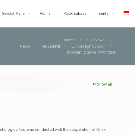
Sekolah Kami
Admisi
Pojok Bahasa
Berita
Home
SHB News
News
Modernhill
Junior High School
PSYCHOLOGICAL TEST 2016
Show all
chological test was conducted with the cooperation of Klinik