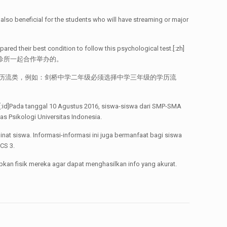
s also beneficial for the students who will have streaming or major
pared their best condition to follow this psychological test.[:zh]
诊所一起合作举办的。
历流类，例如：剑桥中学二年级必须选择中学三年级的学历流
Agustus 2016, siswa-siswa dari SMP-SMA
as Psikologi Universitas Indonesia.
at siswa. Informasi-informasi ini juga bermanfaat bagi siswa
CS 3.
kan fisik mereka agar dapat menghasilkan info yang akurat.