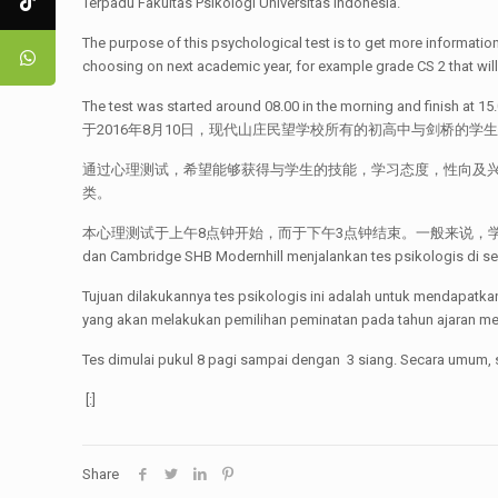
Terpadu Fakultas Psikologi Universitas Indonesia.
The purpose of this psychological test is to get more information 
choosing on next academic year, for example grade CS 2 that wil
The test was started around 08.00 in the morning and finish at 15.
于2016年8月10日，现代山庄民望学校所有的初高中与剑桥的
通过心理测试，希望能够获得与学生的技能，学习态度，性向及
类。
本心理测试于上午8点钟开始，而于下午3点钟结束。一般来说，学生们很积极的参与
dan Cambridge SHB Modernhill menjalankan tes psikologis di seko
Tujuan dilakukannya tes psikologis ini adalah untuk mendapatka
yang akan melakukan pemilihan peminatan pada tahun ajaran men
Tes dimulai pukul 8 pagi sampai dengan 3 siang. Secara umum, 
[:]
Share