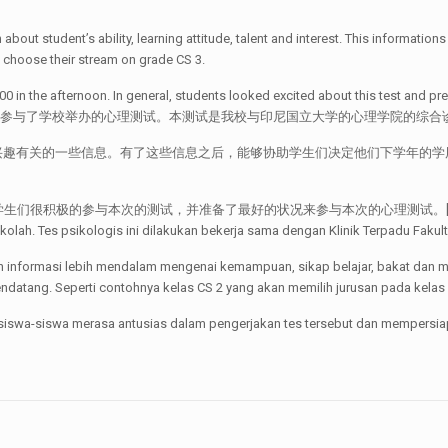
about student’s ability, learning attitude, talent and interest. This information
l choose their stream on grade CS 3.
00 in the afternoon. In general, students looked excited about this test and pre
学生参与了学校举办的心理测试。本测试是我校与印尼国立大学的心理学院的综合
兴趣有关的一些信息。有了这些信息之后，能够协助学生们决定他们下学年的学
本次的测试，并准备了最好的状况来参与本次的心理测试。[:id]Pada tanggal 10 
lah. Tes psikologis ini dilakukan bekerja sama dengan Klinik Terpadu Fakult
n informasi lebih mendalam mengenai kemampuan, sikap belajar, bakat dan min
datang. Seperti contohnya kelas CS 2 yang akan memilih jurusan pada kelas 
siswa-siswa merasa antusias dalam pengerjakan tes tersebut dan mempersiap