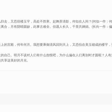
去，又恐琼楼玉宇，高处不胜寒。起舞弄清影，何似在人间？(何似一作：何时；
离合，月有阴晴圆缺，此事古难全。但愿人长久，千里共婵娟。(长向一作：偏
天上的宫殿，何年何月。我想要乘御清风回到天上，又恐怕在美玉砌成的楼宇，
意的自己。明月不该对人们有什么怨恨吧，为什么偏在人们离别时才圆呢？人有
能共享这美好的月光。