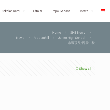
Sekolah Kami
Admisi
Pojok Bahasa
Berita
Home
SHB News
News
Modernhill
Junior High School
水调歌头•丙辰中秋
Show all