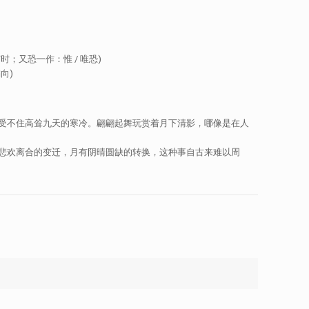
又恐一作：惟 / 唯恐)
向)
受不住高耸九天的寒冷。翩翩起舞玩赏着月下清影，哪像是在人
悲欢离合的变迁，月有阴晴圆缺的转换，这种事自古来难以周