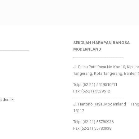
SEKOLAH HARAPAN BANGSA
________________
MODERNLAND
___________________________
Jl. Pulau Putri Raya No.Kav 10, Klp. I
Tangerang, Kota Tangerang, Banten 
Telp: (62-21) 5529510/11
Fax: (62-21) 5529512
___________________________
kademik
Jl. Hartono Raya ,Modernland – Tan
15117
Telp. (62-21) 55780936
Fax (62-21) 55780938