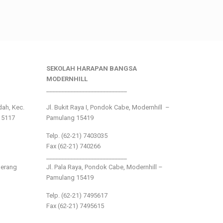
SEKOLAH HARAPAN BANGSA
MODERNHILL
___________________________
ndah, Kec.
Jl. Bukit Raya I, Pondok Cabe, Modernhill –
15117
Pamulang 15419
Telp. (62-21) 7403035
Fax (62-21) 740266
___________________________
gerang
Jl. Pala Raya, Pondok Cabe, Modernhill –
Pamulang 15419
Telp. (62-21) 7495617
Fax (62-21) 7495615