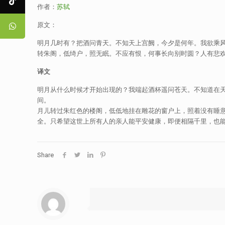
作者：
苏轼
原文：
明月几时有？把酒问青天。不知天上宫阙，今夕是何年。我欲乘风归
转朱阁，低绮户，照无眠。不应有恨，何事长向别时圆？人有悲欢
译文
明月从什么时候才开始出现的？我端起酒杯遥问苍天。不知道在
间。
月儿转过朱红色的楼阁，低低地挂在雕花的窗户上，照着没有睡
全。只希望这世上所有人的亲人能平安健康，即便相隔千里，也
Share