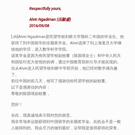
Respectfully yours,
Alvin Ngadiman (伍駿盛)
2016/09/08
[:zh]Alvin Ngadiman是民望学校剑桥大学预科二年级的毕业生。他
获得了到中国留学的全额奖学金。Alvin选择了到上海复旦大学继
续他的学历，进入数学科学学院。
该奖学金是因为有民望学校副校董（陈国瑛女士）和中华人民共
和国驻印尼大使馆的协调，通过中国教育部的引导才能实现的。
自从Alvin进入民望学校剑桥中学部开始，他已经对数学感兴趣
了。
前往中国的前几天，他写了感谢信给民望学校的副校董。
以下是感谢信的内容：
尊敬的陈国瑛副校董，
您好！
在此，我真诚地表示我对您的谢意。
我非常地幸运能获得到中国留学的全额奖学金。此机会不是一般
人能得到的。我会尽力的做到最好，证明我是值得获得此荣誉。