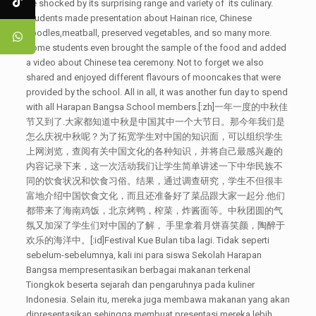
be shocked by its surprising range and variety of its culinary.
Students made presentation about Hainan rice, Chinese
noodles,meatball, preserved vegetables, and so many more.
Some students even brought the sample of the food and added
a video about Chinese tea ceremony. Not to forget we also
shared and enjoyed different flavours of mooncakes that were
provided by the school. All in all, it was another fun day to spend
with all Harapan Bangsa School members.[:zh]一年一度的中秋佳
节又到了.大家都知道中秋是中国其中一个大节日。那今年我们是
怎么庆祝中秋呢？为了拓宽学生对中国的知识面，可以组织学生
上网浏览，查阅有关中国文化的各种知识，并将自己最感兴趣的
内容记录下来，这一次活动我们让学生简单讲述一下中华民族不
同的饮食状况和饮食习俗。结果，通过调查研究，学生不但很丰
富地介绍中国饮食文化，而且还准备好了菜品跟大家一起分.他们
都带来了海南鸡饭，北京烤鸭，榨菜，炸酱面等。中秋团圆的气
氛又加深了学生们对中国的了解， 手里拿着月饼喜笑颜，陶醉于
欢乐的海洋中。[:id]Festival Kue Bulan tiba lagi. Tidak seperti
sebelum-sebelumnya, kali ini para siswa Sekolah Harapan
Bangsa mempresentasikan berbagai makanan terkenal
Tiongkok beserta sejarah dan pengaruhnya pada kuliner
Indonesia. Selain itu, mereka juga membawa makanan yang akan
dipresentasikan sehingga membuat presentasi mereka lebih