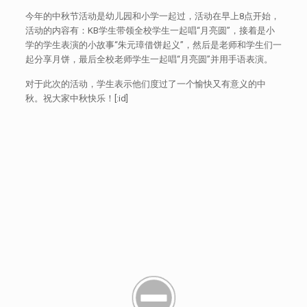
今年的中秋节活动是幼儿园和小学一起过，活动在早上8点开始，
活动的内容有：KB学生带领全校学生一起唱“月亮圆”，接着是小
学的学生表演的小故事“朱元璋借饼起义”，然后是老师和学生们一
起分享月饼，最后全校老师学生一起唱“月亮圆”并用手语表演。
对于此次的活动，学生表示他们度过了一个愉快又有意义的中
秋。祝大家中秋快乐！[:id]