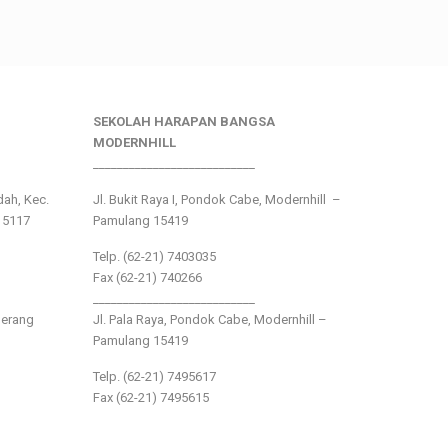
SEKOLAH HARAPAN BANGSA
MODERNHILL
___________________________
ndah, Kec.
Jl. Bukit Raya I, Pondok Cabe, Modernhill –
15117
Pamulang 15419
Telp. (62-21) 7403035
Fax (62-21) 740266
___________________________
gerang
Jl. Pala Raya, Pondok Cabe, Modernhill –
Pamulang 15419
Telp. (62-21) 7495617
Fax (62-21) 7495615