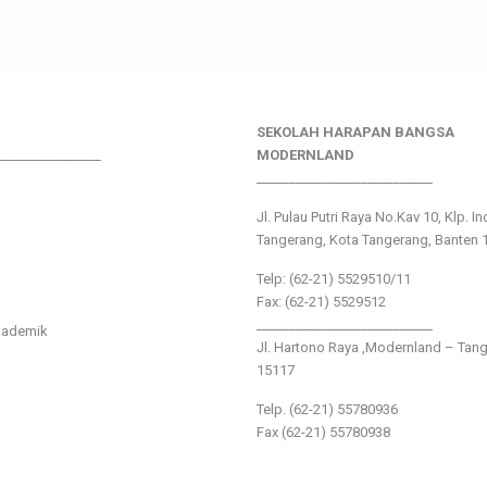
SEKOLAH HARAPAN BANGSA
________________
MODERNLAND
___________________________
Jl. Pulau Putri Raya No.Kav 10, Klp. I
Tangerang, Kota Tangerang, Banten 
Telp: (62-21) 5529510/11
Fax: (62-21) 5529512
___________________________
kademik
Jl. Hartono Raya ,Modernland – Tan
15117
Telp. (62-21) 55780936
Fax (62-21) 55780938