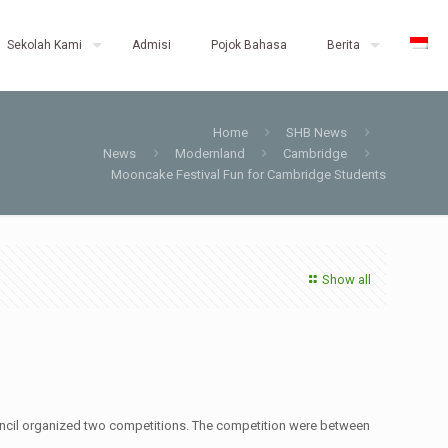
Sekolah Kami
Admisi
Pojok Bahasa
Berita
Home
SHB News
News
Modernland
Cambridge
Mooncake Festival Fun for Cambridge Students
Show all
ouncil organized two competitions. The competition were between