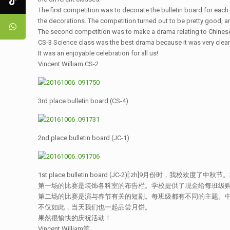
The first competition was to decorate the bulletin board for each
the decorations. The competition turned out to be pretty good, an
The second competition was to make a drama relating to Chinese 
CS-3 Science class was the best drama because it was very clear 
It was an enjoyable celebration for all us!
Vincent William CS-2
3rd place bulletin board (CS-4)
2nd place bulletin board (JC-1)
1st place bulletin board (JC-2)[:zh]9月
第一场的比赛是装饰各科室的布告栏。学校提供了现金给每班级
第二场的比赛是演与春节有关的短剧。每班级都有不同的主题。
不仅如此，当天我们也一起品尝月饼。
果然很愉快的庆祝活动！
Vincent William笔