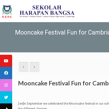
Mooncake Festival Fun for Cambri
Mooncake Festival Fun for Camb
[:en]In September we celebrated the Mooncake festival in our s
the different classes.