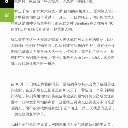
丰收祭典，象征着一年的结束，以及新一年的开始。
当时二千多年前的塞尔特族人(即目前的苏格兰人、爱尔兰人等)一
年之中最害怕的日子莫过于十月三十一日的晚上，他们相信世人
的生活是由神明所主宰的，而死亡之神 Samhain 在会在每年 10
月 31 日的夜晚会和逝者一起重返人间。
所以每年的这一天是塞尔特族人表达他们对太阳神的敬意，因为
太阳神让他们的谷物丰收，以应付即将到来的冬天!可是在这一个
夜晚也是恶灵力量最强大的一天，传说中，每年到了这一天，所
有时空的法则都会失效，使得阴阳两界合而为一。因此，这是游
魂出没找替死鬼的唯一机会。
在 10 月 31 日晚上惊骇的时刻，活着的塞尔特人会为了躲避灵魂
的搜索，在这天晚会上把家里的炉火灭了，营造出一个寒冷阴森
的环境，并刻意用动物的头或皮毛做成的服饰打扮自己成鬼怪的
模样，口中发出可怕的声音，企图吓走灵魂也让灵魂分不清谁是
活的人，而不能够找到替身;过了这个晚上，第二天就是万圣节，
一切也就回复平静了。
[:zh]万圣节是西洋鬼节，对国外来说万圣节就像我们的中元节，