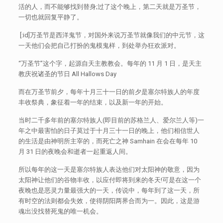
活的人，而不能够找到替身;过了这个晚上，第二天就是万圣节，
一切也就回复平静了。
[:id]万圣节是西洋鬼节，对国外来说万圣节就像我们的中元节，这
一天他们会把自己打扮的鬼模鬼样，到处举办狂欢派对。
“万圣节”这个字，起源自天主教教会。每年的 11 月 1 日，是天主
教庆祝诸圣的节日 All Hallows Day
而在万圣节前夕，每年十月三十一日的前夕是塞尔特族人的年度
丰收祭典，象征着一年的结束，以及新一年的开始。
当时二千多年前的塞尔特族人(即目前的苏格兰人、爱尔兰人等)一
年之中最害怕的日子莫过于十月三十一日的晚上，他们相信世人
的生活是由神明所主宰的，而死亡之神 Samhain 在会在每年 10
月 31 日的夜晚会和逝者一起重返人间。
所以每年的这一天是塞尔特族人表达他们对太阳神的敬意，因为
太阳神让他们的谷物丰收，以应付即将到来的冬天!可是在这一个
夜晚也是恶灵力量最强大的一天，传说中，每年到了这一天，所
有时空的法则都会失效，使得阴阳两界合而为一。因此，这是游
魂出没找替死鬼的唯一机会。