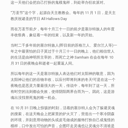
这一天他们会把自己打扮的鬼模鬼样，到处举办狂欢派对。
“万圣节”这个字，起源自天主教教会。每年的 11 月 1 日，是天主
教庆祝诸圣的节日 All Hallows Day
而在万圣节前夕，每年十月三十一日的前夕是塞尔特族人的年度
丰收祭典，象征着一年的结束，以及新一年的开始。
当时二千多年前的塞尔特族人(即目前的苏格兰人、爱尔兰人等)一
年之中最害怕的日子莫过于十月三十一日的晚上，他们相信世人
的生活是由神明所主宰的，而死亡之神 Samhain 在会在每年 10
月 31 日的夜晚会和逝者一起重返人间。
所以每年的这一天是塞尔特族人表达他们对太阳神的敬意，因为
太阳神让他们的谷物丰收，以应付即将到来的冬天!可是在这一个
夜晚也是恶灵力量最强大的一天，传说中，每年到了这一天，所
有时空的法则都会失效，使得阴阳两界合而为一。因此，这是游
魂出没找替死鬼的唯一机会。
在 10 月 31 日晚上惊骇的时刻，活着的塞尔特人会为了躲避灵魂
的搜索，在这天晚会上把家里的炉火灭了，营造出一个寒冷阴森
的环境，并刻意用动物的头或皮毛做成的服饰打扮自己成鬼怪的
模样，口中发出可怕的声音，企图吓走灵魂也让灵魂分不清谁是