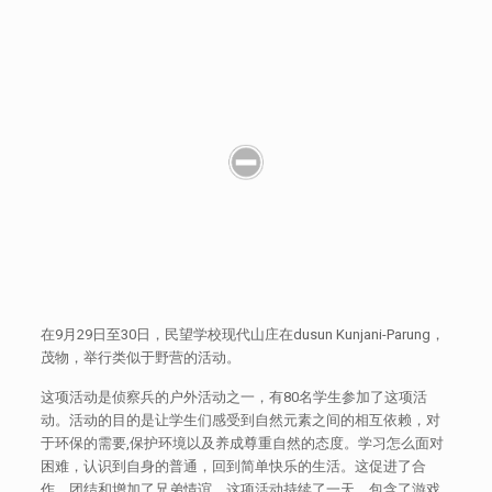
在9月29日至30日，民望学校现代山庄在dusun Kunjani-Parung，
茂物，举行类似于野营的活动。
这项活动是侦察兵的户外活动之一，有80名学生参加了这项活
动。活动的目的是让学生们感受到自然元素之间的相互依赖，对
于环保的需要,保护环境以及养成尊重自然的态度。学习怎么面对
困难，认识到自身的普通，回到简单快乐的生活。这促进了合
作，团结和增加了兄弟情谊。这项活动持续了一天，包含了游戏