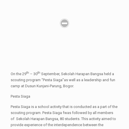
th
th
On the 29
– 30
September, Sekolah Harapan Bangsa held a
scouting program “Pesta Siaga”as well as a leadership and fun
camp at Dusun Kunjani-Parung, Bogor.
Pesta Siaga
Pesta Siaga is a school activity that is conducted as a part of the
scouting program. Pesta Siaga fwas followed by all members
of Sekolah Harapan Bangsa, 80 students. This activity aimed to
provide experience of the interdependence between the