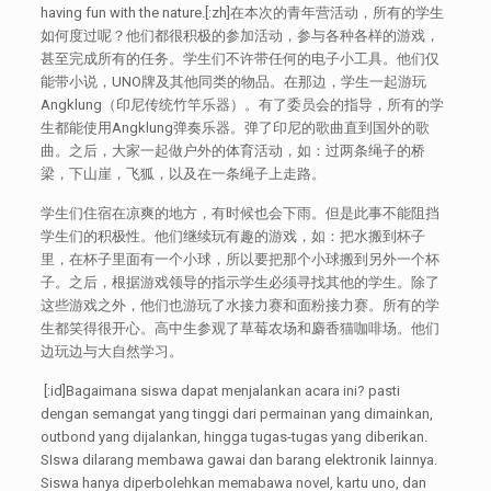
having fun with the nature.[:zh]在本次的青年营活动，所有的学生
如何度过呢？他们都很积极的参加活动，参与各种各样的游戏，
甚至完成所有的任务。学生们不许带任何的电子小工具。他们仅
能带小说，UNO牌及其他同类的物品。在那边，学生一起游玩
Angklung（印尼传统竹竿乐器）。有了委员会的指导，所有的学
生都能使用Angklung弹奏乐器。弹了印尼的歌曲直到国外的歌
曲。之后，大家一起做户外的体育活动，如：过两条绳子的桥
梁，下山崖，飞狐，以及在一条绳子上走路。
学生们住宿在凉爽的地方，有时候也会下雨。但是此事不能阻挡
学生们的积极性。他们继续玩有趣的游戏，如：把水搬到杯子
里，在杯子里面有一个小球，所以要把那个小球搬到另外一个杯
子。之后，根据游戏领导的指示学生必须寻找其他的学生。除了
这些游戏之外，他们也游玩了水接力赛和面粉接力赛。所有的学
生都笑得很开心。高中生参观了草莓农场和麝香猫咖啡场。他们
边玩边与大自然学习。
[:id]Bagaimana siswa dapat menjalankan acara ini? pasti
dengan semangat yang tinggi dari permainan yang dimainkan,
outbond yang dijalankan, hingga tugas-tugas yang diberikan.
SIswa dilarang membawa gawai dan barang elektronik lainnya.
Siswa hanya diperbolehkan memabawa novel, kartu uno, dan