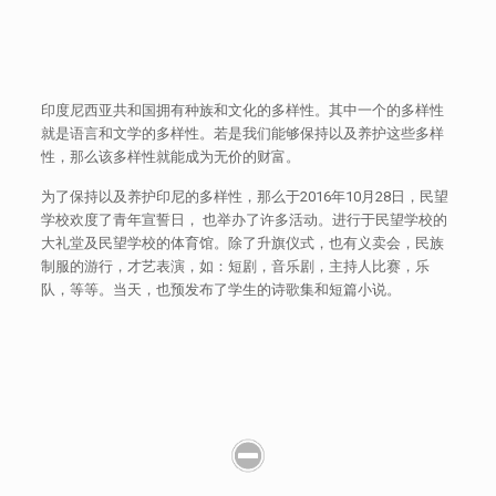
印度尼西亚共和国拥有种族和文化的多样性。其中一个的多样性
就是语言和文学的多样性。若是我们能够保持以及养护这些多样
性，那么该多样性就能成为无价的财富。
为了保持以及养护印尼的多样性，那么于2016年10月28日，民望
学校欢度了青年宣誓日， 也举办了许多活动。进行于民望学校的
大礼堂及民望学校的体育馆。除了升旗仪式，也有义卖会，民族
制服的游行，才艺表演，如：短剧，音乐剧，主持人比赛，乐
队，等等。当天，也预发布了学生的诗歌集和短篇小说。