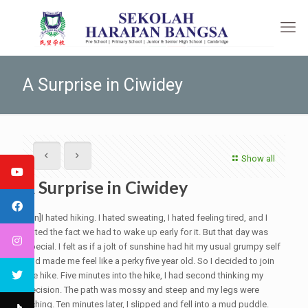
A Surprise in Ciwidey
Show all
A Surprise in Ciwidey
[:en]I hated hiking. I hated sweating, I hated feeling tired, and I
hated the fact we had to wake up early for it. But that day was
special. I felt as if a jolt of sunshine had hit my usual grumpy self
and made me feel like a perky five year old. So I decided to join
the hike. Five minutes into the hike, I had second thinking my
decision. The path was mossy and steep and my legs were
aching. Ten minutes later, I slipped and fell into a mud puddle.