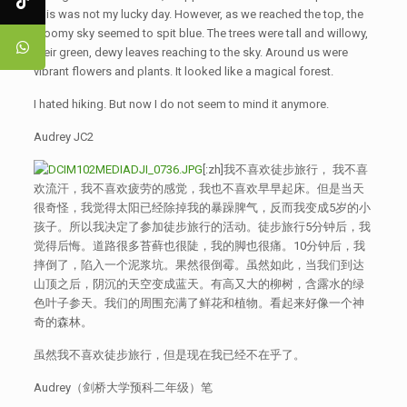
This was not my lucky day. However, as we reached the top, the
gloomy sky seemed to spit blue. The trees were tall and willowy,
their green, dewy leaves reaching to the sky. Around us were
vibrant flowers and plants. It looked like a magical forest.
I hated hiking. But now I do not seem to mind it anymore.
Audrey JC2
[:zh]我不喜欢徒步旅行， 我不喜
欢流汗，我不喜欢疲劳的感觉，我也不喜欢早早起床。但是当天
很奇怪，我觉得太阳已经除掉我的暴躁脾气，反而我变成5岁的小
孩子。所以我决定了参加徒步旅行的活动。徒步旅行5分钟后，我
觉得后悔。道路很多苔藓也很陡，我的脚也很痛。10分钟后，我
摔倒了，陷入一个泥浆坑。果然很倒霉。虽然如此，当我们到达
山顶之后，阴沉的天空变成蓝天。有高又大的柳树，含露水的绿
色叶子参天。我们的周围充满了鲜花和植物。看起来好像一个神
奇的森林。
虽然我不喜欢徒步旅行，但是现在我已经不在乎了。
Audrey（剑桥大学预科二年级）笔