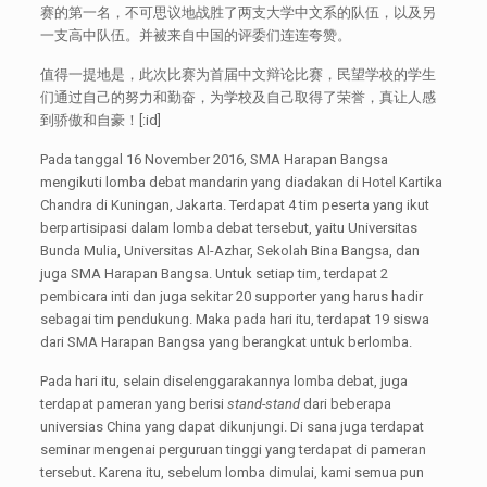
赛的第一名，不可思议地战胜了两支大学中文系的队伍，以及另
一支高中队伍。并被来自中国的评委们连连夸赞。
值得一提地是，此次比赛为首届中文辩论比赛，民望学校的学生
们通过自己的努力和勤奋，为学校及自己取得了荣誉，真让人感
到骄傲和自豪！[:id]
Pada tanggal 16 November 2016, SMA Harapan Bangsa
mengikuti lomba debat mandarin yang diadakan di Hotel Kartika
Chandra di Kuningan, Jakarta. Terdapat 4 tim peserta yang ikut
berpartisipasi dalam lomba debat tersebut, yaitu Universitas
Bunda Mulia, Universitas Al-Azhar, Sekolah Bina Bangsa, dan
juga SMA Harapan Bangsa. Untuk setiap tim, terdapat 2
pembicara inti dan juga sekitar 20 supporter yang harus hadir
sebagai tim pendukung. Maka pada hari itu, terdapat 19 siswa
dari SMA Harapan Bangsa yang berangkat untuk berlomba.
Pada hari itu, selain diselenggarakannya lomba debat, juga
terdapat pameran yang berisi
stand-stand
dari beberapa
universias China yang dapat dikunjungi. Di sana juga terdapat
seminar mengenai perguruan tinggi yang terdapat di pameran
tersebut. Karena itu, sebelum lomba dimulai, kami semua pun