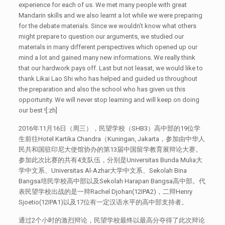
experience for each of us. We met many people with great
Mandarin skills and we also learnt a lot while we were preparing
for the debate materials. Since we wouldn’t know what others
might prepare to question our arguments, we studied our
materials in many different perspectives which opened up our
mind a lot and gained many new informations. We really think
that our hardwork pays off. Last but not leasat, we would like to
thank Likai Lao Shi who has helped and guided us throughout
the preparation and also the school who has given us this
opportunity. We will never stop learning and will keep on doing
our best ![:zh]
2016年11月16日（周三），民望学校（SHB3）高中部的19位学
生前往Hotel Kartika Chandra（Kuningan, Jakarta，参加由中华人
民共和国驻印尼大使馆协办的第13届中国留学教育展辩论大赛。
参加此次比赛的共有4支队伍，分别是Universitas Bunda Mulia大
学中文系、Universitas Al-Azhar大学中文系、Sekolah Bina
Bangsa培民学校高中部以及Sekolah Harapan Bangsa高中部。代
表民望学校出战的是一辩Rachel Djohan(12IPA2)，二辩Henry
Sjoetio(12IPA1)以及17位有一定汉语水平的高中部支持者。
通过2个小时的激烈辩论，民望学校最终以最高分夺得了此次辩论