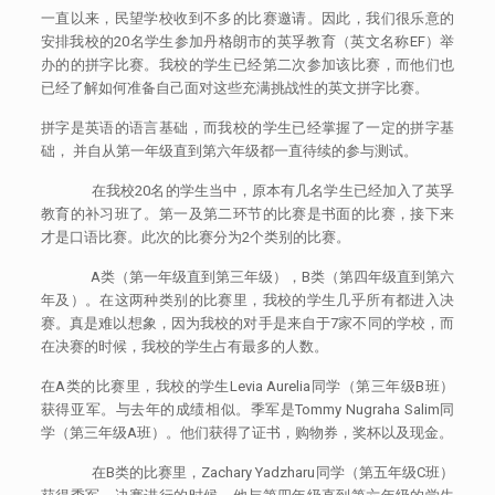
一直以来，民望学校收到不多的比赛邀请。因此，我们很乐意的
安排我校的20名学生参加丹格朗市的英孚教育（英文名称EF）举
办的的拼字比赛。我校的学生已经第二次参加该比赛，而他们也
已经了解如何准备自己面对这些充满挑战性的英文拼字比赛。
拼字是英语的语言基础，而我校的学生已经掌握了一定的拼字基
础， 并自从第一年级直到第六年级都一直待续的参与测试。
在我校20名的学生当中，原本有几名学生已经加入了英孚
教育的补习班了。第一及第二环节的比赛是书面的比赛，接下来
才是口语比赛。此次的比赛分为2个类别的比赛。
A类（第一年级直到第三年级），B类（第四年级直到第六
年及）。在这两种类别的比赛里，我校的学生几乎所有都进入决
赛。真是难以想象，因为我校的对手是来自于7家不同的学校，而
在决赛的时候，我校的学生占有最多的人数。
在A类的比赛里，我校的学生Levia Aurelia同学（第三年级B班）
获得亚军。与去年的成绩相似。季军是Tommy Nugraha Salim同
学（第三年级A班）。他们获得了证书，购物券，奖杯以及现金。
在B类的比赛里，Zachary Yadzharu同学（第五年级C班）