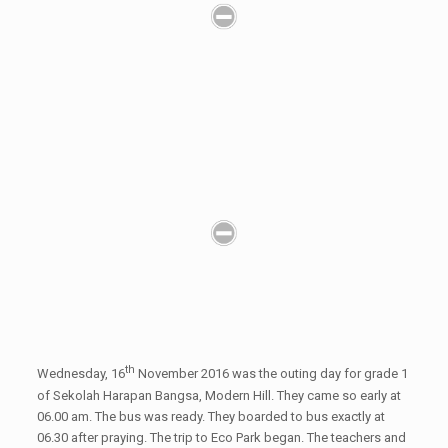
th
Wednesday, 16
November 2016 was the outing day for grade 1
of Sekolah Harapan Bangsa, Modern Hill. They came so early at
06.00 am. The bus was ready. They boarded to bus exactly at
06.30 after praying. The trip to Eco Park began. The teachers and