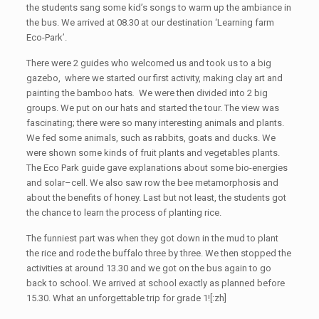
the students sang some kid’s songs to warm up the ambiance in
the bus. We arrived at 08.30 at our destination ‘Learning farm
Eco-Park’.
There were 2 guides who welcomed us and took us to a big
gazebo, where we started our first activity, making clay art and
painting the bamboo hats
.
We were then divided into 2 big
groups. We put on our hats and started the tour. The view was
fascinating; there were so many interesting animals and plants.
We fed some animals, such as rabbits, goats and ducks. We
were shown some kinds of fruit plants and vegetables plants.
The Eco Park guide gave explanations about some bio-energies
and solar–cell. We also saw row the bee metamorphosis and
about the benefits of honey. Last but not least, the students got
the chance to learn the process of planting rice.
The funniest part was when they got down in the mud to plant
the rice and rode the buffalo three by three. We then stopped the
activities at around 13.30 and we got on the bus again to go
back to school. We arrived at school exactly as planned before
15.30. What an unforgettable trip for grade 1![:zh]