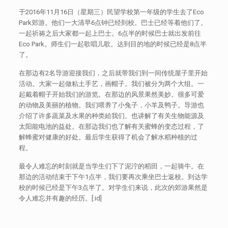
于2016年11月16日（星期三）民望学校第一年级的学生去了Eco
Park郊游。他们一大清早6点钟已经到校。巴士已经等着他们了。
一起祈祷之后大家都一起上巴士。6点半的时候巴士就出发前往
Eco Park。师生们一起歌唱儿歌。达到目的地的时候已经是8点半
了。
在那边有2名导游迎接我们，之后就带我们到一间传统屋子里开始
活动。大家一起做粘土手艺，画帽子。我们被分为两个大组。一
起戴着帽子开始我们的游览。在那边的风景果然美妙。很多可爱
的动物及美丽的植物。我们喂养了小兔子，小羊及鸭子。导游也
介绍了许多蔬菜及水果的种类給我们。也讲解了有关生物能源及
太阳能电池的益处。在那边我们也了解有关蜜蜂的变态过程，了
解蜂蜜对健康的好处。最后学生获得了机会了解水稻种植的过
程。
最令人难忘的时刻就是当学生们下了泥泞的稻田，一起骑牛。在
那边的活动结束于下午1点半，我们要再次乘坐巴士返校。到达学
校的时候已经是下午3点半了。对学生们来说，此次的郊游果然是
令人难忘并有趣的经历。[:id]