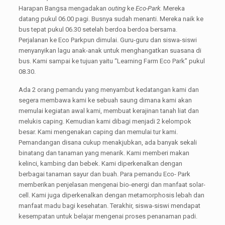
Harapan Bangsa mengadakan
outing
ke
Eco-Park.
Mereka
datang pukul 06.00 pagi. Busnya sudah menanti. Mereka naik ke
bus tepat pukul 06.30 setelah berdoa berdoa bersama.
Perjalanan ke Eco Parkpun dimulai. Guru-guru dan siswa-siswi
menyanyikan lagu anak-anak untuk menghangatkan suasana di
bus. Kami sampai ke tujuan yaitu “Learning Farm Eco Park” pukul
08.30.
Ada 2 orang pemandu yang menyambut kedatangan kami dan
segera membawa kami ke sebuah saung dimana kami akan
memulai kegiatan awal kami, membuat kerajinan tanah liat dan
melukis caping. Kemudian kami dibagi menjadi 2 kelompok
besar. Kami mengenakan caping dan memulai tur kami.
Pemandangan disana cukup menakjubkan, ada banyak sekali
binatang dan tanaman yang menarik. Kami memberi makan
kelinci, kambing dan bebek. Kami diperkenalkan dengan
berbagai tanaman sayur dan buah. Para pemandu Eco- Park
memberikan penjelasan mengenai bio-energi dan manfaat solar-
cell. Kami juga diperkenalkan dengan metamorphosis lebah dan
manfaat madu bagi kesehatan. Terakhir, siswa-siswi mendapat
kesempatan untuk belajar mengenai proses penanaman padi.