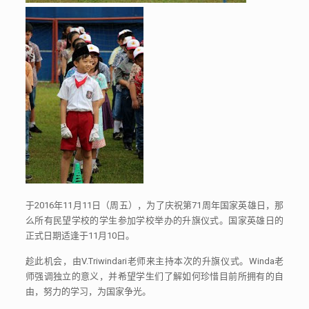
于
2016
年
11
月
11
日（周五），为了庆祝第
71
周年国家英雄日，那
么所有民望学校的学生参加学校举办的升旗仪式。国家英雄日的
正式日期适逢于
11
月
10
日。
趁此机会，由
V.Triwindari
老师来主持本次的升旗仪式。
Winda
老
师强调独立的意义，并希望学生们了解如何珍惜目前所拥有的自
由，努力的学习，为国家争光。